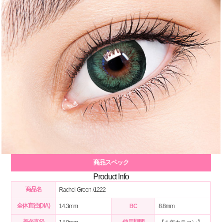
商品スペック
Product Info
商品名
Rachel Green /1222
全体直径(DIA)
14.3mm
BC
8.8mm
着色直径
使用期間