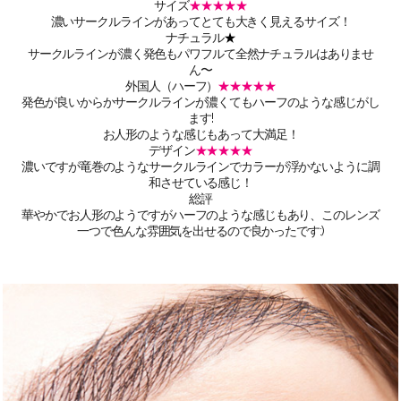
サイズ
★★★★★
濃いサークルラインがあってとても大きく見えるサイズ！
ナチュラル
★
サークルラインが濃く発色もパワフルて全然ナチュラルはありませ
ん〜
外国人（ハーフ）
★★★★★
発色が良いからかサークルラインが濃くてもハーフのような感じがし
ます!
お人形のような感じもあって大満足！
デザイン
★★★★★
濃いですが竜巻のようなサークルラインでカラーが浮かないように調
和させている感じ！
総評
華やかでお人形のようですがハーフのような感じもあり、このレンズ
一つで色んな雰囲気を出せるので良かったです:)