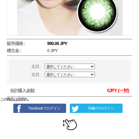
販売価格 :
990.00 JPY
積立金 :
0 JPY
左目 :
右目 :
0
JPY (一対)
合計購入金額:
この商品は品切れ。
Facebookでログイン
Twitterでログイン