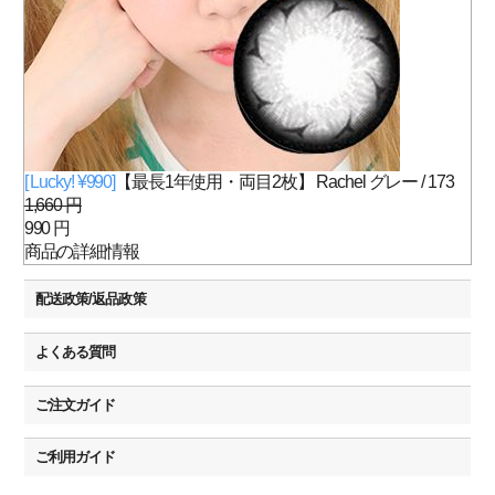
[ Lucky! ¥990]
【最長1年使用・両目2枚】 Rachel グレー / 173
1,660 円
990 円
商品の詳細情報
配送政策/返品政策
よくある質問
ご注文ガイド
ご利用ガイド