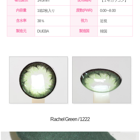
14.0mm
【１年カラコン】
内容量
度数(PWR)
1箱2枚入り
0.00~-8.00
含水率
視力
38％
近視
製造元
製造国
DUEBA
韓国
Rachel Green / 1222