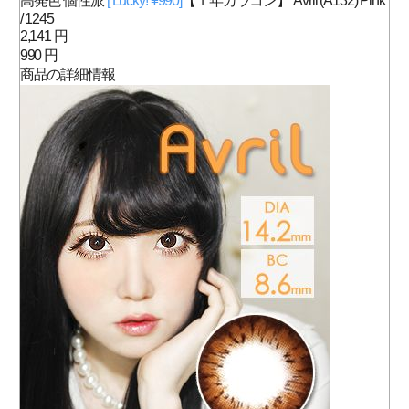
高発色 個性派
[ Lucky! ¥990]
【１年カラコン】 Avril (A132) Pink
/ 1245
2,141 円
990 円
商品の詳細情報