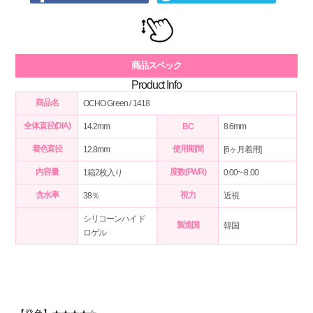
商品スペック
Product Info
商品名
OCHO Green / 1418
全体直径(DIA)
14.2mm
BC
8.6mm
着色直径
使用期間
12.8mm
[6ヶ月着用]
内容量
度数(PWR)
1箱2枚入り
0.00~-8.00
含水率
視力
38％
近視
シリコーンハイド
製造国
韓国
ロゲル