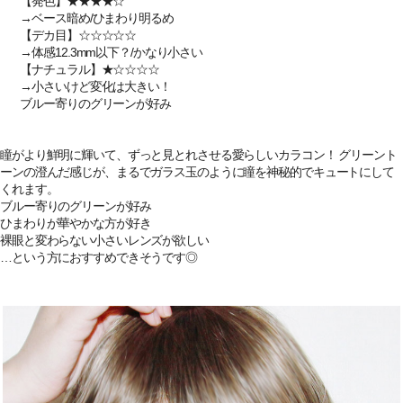
【発色】★★★★☆
→ベース暗め/ひまわり明るめ
【デカ目】☆☆☆☆☆
→体感12.3mm以下？/かなり小さい
【ナチュラル】★☆☆☆☆
→小さいけど変化は大きい！
ブルー寄りのグリーンが好み
瞳がより鮮明に輝いて、ずっと見とれさせる愛らしいカラコン！ グリーント
ーンの澄んだ感じが、まるでガラス玉のように瞳を神秘的でキュートにして
くれます。
ブルー寄りのグリーンが好み
ひまわりが華やかな方が好き
裸眼と変わらない小さいレンズが欲しい
…という方におすすめできそうです◎