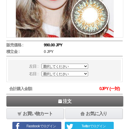
販売価格 :
990.00 JPY
積立金 :
0 JPY
左目 :
右目 :
0
JPY (一対)
合計購入金額:
注文
お買い物カート
お気に入り
Facebookでログイン
Twitterでログイン