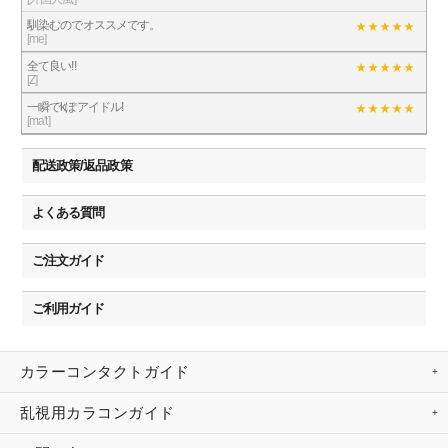
馴染むのでオススメです。
[me]
全て良い!!
[Z]
一瞬でkぽアイドル!
[ma't]
配送政策/返品政策
よくある質問
ご注文ガイド
ご利用ガイド
カラーコンタクトガイド
乱視用カラコンガイド