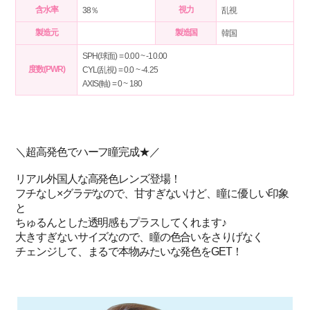
含水率
視力
38％
乱視
製造元
製造国
韓国
SPH(球面) = 0.00 ~ -10.00
度数(PWR)
CYL(乱視) = 0.0 ~ -4.25
AXIS(軸) = 0 ~ 180
＼超高発色でハーフ瞳完成★／
リアル外国人な高発色レンズ登場！
フチなし×グラデなので、甘すぎないけど、瞳に優しい印象
と
ちゅるんとした透明感もプラスしてくれます♪
大きすぎないサイズなので、瞳の色合いをさりげなく
チェンジして、まるで本物みたいな発色をGET！