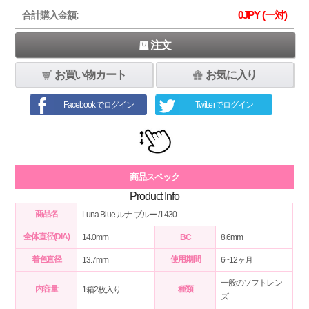
0
JPY (一対)
合計購入金額:
注文
お買い物カート
お気に入り
Facebookでログイン
Twitterでログイン
商品スペック
Product Info
商品名
Luna Blue ルナ ブルー /1430
全体直径(DIA)
14.0mm
BC
8.6mm
着色直径
使用期間
13.7mm
6~12ヶ月
一般のソフトレン
内容量
種類
1箱2枚入り
ズ