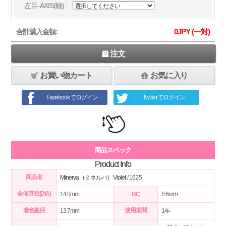
左目-AXIS(軸) :
0
JPY (一対)
合計購入金額:
注文
お買い物カート
お気に入り
Facebookでログイン
Twitterでログイン
商品スペック
Product Info
商品名
Minerva（ミネルバ）Violet
/ 1625
全体直径(DIA)
14.0mm
BC
8.6mm
着色直径
使用期間
13.7mm
1年