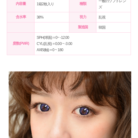
一般のソフトレン
内容量
種類
1箱2枚入り
ズ
含水率
視力
38%
乱視
製造国
韓国
SPH(球面) = 0~ -12.00
度数(PWR)
CYL(乱視) = 0.00 ~ -3.00
AXIS(軸) = 0 ~ 180