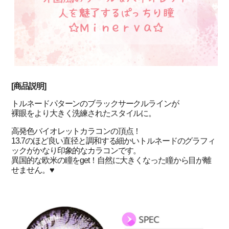
[商品説明]
トルネードパターンのブラックサークルライン
が
裸眼をより大きく洗練されたスタイルに。
高発色バイオレットカラコンの頂点！
13.7のほど良い直径と調和する細かいトルネードのグラフィ
ックがかなり印象的なカラコンです。
異国的な欧米の瞳をget！
自然に大きくなった瞳から目が離
せません。♥