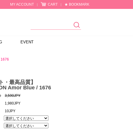
MY ACCOUNT
CART
★ BOOKMARK
|
|
G
EVENT
1676
ット・最高品質】
ON Amor Blue / 1676
e
3,590JPY
1,980JPY
10JPY