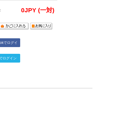
0
JPY (一対)
:
bookでログイ
ン
terでログイン