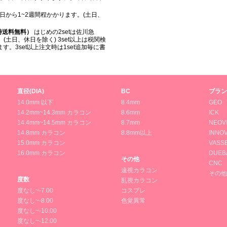
日から1~2週間程かかります。(土日、
入時送料無料）
はじめの2setは佐川急
(土日、休日を除く) 3set以上は税関検
。3set以上注文時は1set追加毎に書
直径(DIA)
BC
ブラン
14.0mm 以下
8.4mm
GEO
14.2mm~14.3mm カラコン
8.6mm
ICK
14.4mm~14.5mm カラコン
8.7mm
NEOV
14.8mm カラコン
8.8mm以上
INNOV
15.0mm カラコン
VASS
16.0mm カラコン
DUEB
その他
CNC
遠視カラコン
その他
度数
乱視カラコン
度なし~-7.00
コスプレ
度なし~-8.00
色覚異常
度なし~-10.00
度なし~-12.00