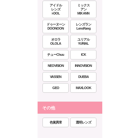
アイドル
ミックス
レンズ
アン
i-DOL
MIX ANN
ドゥーヌーン
レンズラン
DOONOON
LensRang
オロラ
ユリアル
OLOLA
YURIAL
チューChuu
ICK
NEOVISION
INNOVISION
VASSEN
DUEBA
GEO
MAXLOOK
その他
色覚異常
透明レンズ