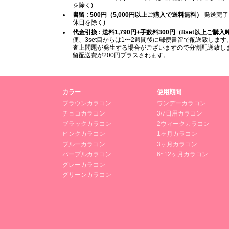
を除く)
書留 : 500円（5,000円以上ご購入で送料無料）
発送完了
休日を除く)
代金引換 : 送料1,790円+手数料300円（8set以上ご購
便、3set目からは1〜2週間後に郵便書留で配送致します。
査上問題が発生する場合がございますので分割配送致します
留配送費が200円プラスされます。
カラー
使用期間
ブラウンカラコン
ワンデーカラコン
チョコカラコン
3/7日用カラコン
ブラックカラコン
2ウィークカラコン
ピンクカラコン
1ヶ月カラコン
ブルーカラコン
3ヶ月カラコン
パープルカラコン
6~12ヶ月カラコン
グレーカラコン
グリーンカラコン