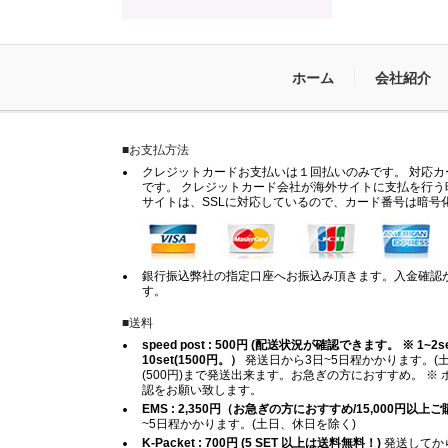
ホーム
会社紹介
■お支払方法
クレジットカードお支払いは１回払いのみです。 対応カードは
です。 クレジットカード会社が海外サイトに支払を行う
サイトは、SSLに対応しているので、カード番号は暗号
銀行振込弊社の指定口座へお振込み頂きます。入金確認
す。
■送料
speed post : 500円 (配送状況が確認できます。 ※ 1~2set (
10set(1500円。）
発送日から3日~5日程かかります。(土
(500円)まで発送出来ます。お急ぎの方におすすめ。 
認をお願い致します。
EMS : 2,350円（お急ぎの方におすすめ/15,000円以
~5日程かかります。(土日、休日を除く)
K-Packet : 700円 (5 SET 以上は送料無料！)
発送してから