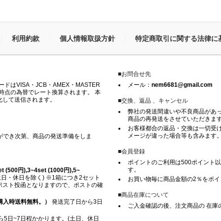
利用約款
個人情報取扱方針
特定商取引に関する法律に
■お問合せ先
VISA・JCB・AMEX・MASTER
メール：
nem6681@gmail.com
時点の為替でレート換算されます。 本
化して送信されます。
■交換、返品 、キャンセル
弊社の発送間違いや不良商品があ
商品の再発送をさせていただきま
お客様都合の返品・交換は一切受け
メージが違った場合等も含みます
ができ次第、商品の発送準備をしま
■会員登録
ポイントのご利用は500ポイント以
す。
500円),3~4set (1000円),5~
日・休日を除く) ※1箱につき2セット
お買い物毎に商品金額の2％をポ
※ ポスト投函となりますので、ポストの確
■商品在庫について
上ご購入時送料無料。）
発送完了日から3日
ご入金確認の後、注文商品の 在庫
5日~7日程かかります。(土日、休日