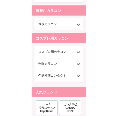
遠視用カラコン
遠視カラコン
コスプレ用カラコン
コスプレ用カラコン
全眼カラコン
色覚補正コンタクト
人気ブランド
ハパ
カンナロゼ
クリスティン
CANNA
HapaKristin
ROZE