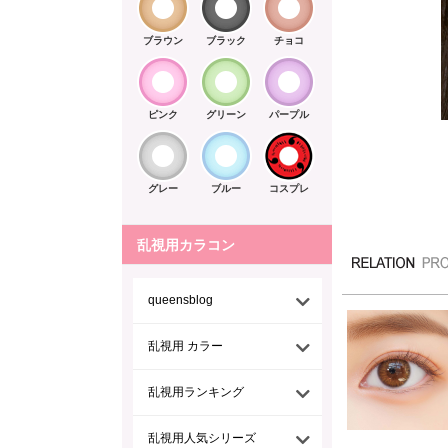
ブラウン
ブラック
チョコ
ピンク
グリーン
パープル
グレー
ブルー
コスプレ
乱視用カラコン
queensblog
乱視用 カラー
乱視用ランキング
乱視用人気シリーズ