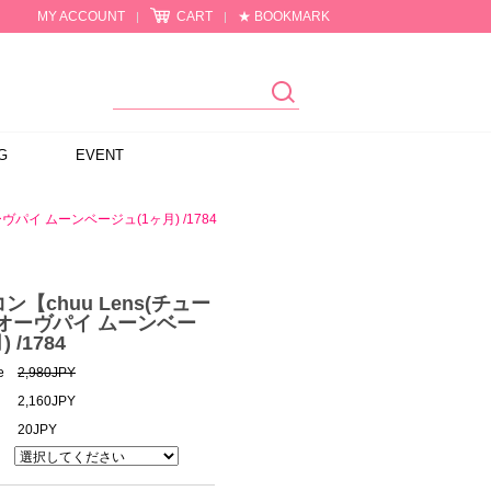
MY ACCOUNT
CART
★ BOOKMARK
|
|
G
EVENT
ヴパイ ムーンベージュ(1ヶ月) /1784
【chuu Lens(チュー
オーヴパイ ムーンベー
 /1784
e
2,980JPY
2,160JPY
20JPY