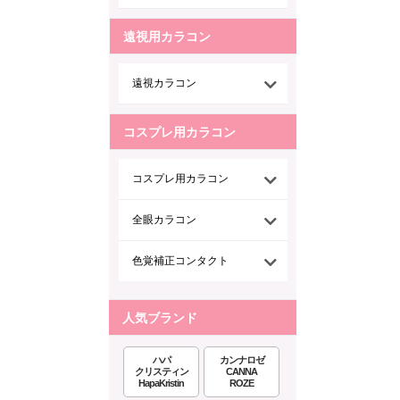
遠視用カラコン
遠視カラコン
コスプレ用カラコン
コスプレ用カラコン
全眼カラコン
色覚補正コンタクト
人気ブランド
ハパ
カンナロゼ
クリスティン
CANNA
HapaKristin
ROZE