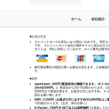
ホーム
会社紹介
■お支払方法
クレジットカードお支払いは１回払いのみです。 対応カードは
です。 クレジットカード会社が海外サイトに支払を行う
サイトは、SSLに対応しているので、カード番号は暗号
銀行振込弊社の指定口座へお振込み頂きます。入金確認
す。
■送料
speed post : 500円 (配送状況が確認できます。 ※ 1~2set (
10set(1500円。）
発送日から3日~5日程かかります。(土
(500円)まで発送出来ます。お急ぎの方におすすめ。 
認をお願い致します。
EMS : 2,350円（お急ぎの方におすすめ/15,000円以
~5日程かかります。(土日、休日を除く)
K-Packet : 700円 (5 SET 以上は送料無料！)
発送してから