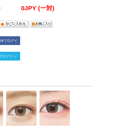
0
JPY (一対)
:
bookでログイ
ン
terでログイン