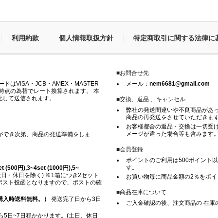
利用約款
個人情報取扱方針
特定商取引に関する法律に
■お問合せ先
VISA・JCB・AMEX・MASTER
メール：
nem6681@gmail.com
時点の為替でレート換算されます。 本
化して送信されます。
■交換、返品 、キャンセル
弊社の発送間違いや不良商品があ
商品の再発送をさせていただきま
お客様都合の返品・交換は一切受け
メージが違った場合等も含みます
ができ次第、商品の発送準備をしま
■会員登録
ポイントのご利用は500ポイント以
す。
500円),3~4set (1000円),5~
日・休日を除く) ※1箱につき2セット
お買い物毎に商品金額の2％をポ
※ ポスト投函となりますので、ポストの確
■商品在庫について
上ご購入時送料無料。）
発送完了日から3日
ご入金確認の後、注文商品の 在庫
5日~7日程かかります。(土日、休日