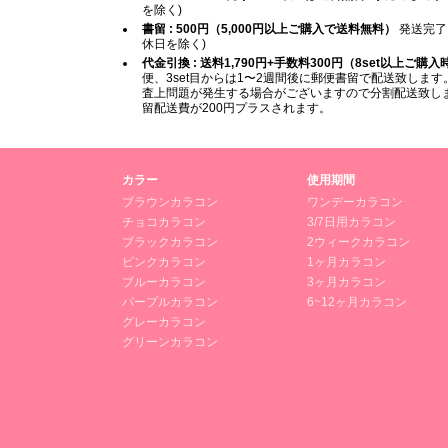
を除く)
書留 : 500円（5,000円以上ご購入で送料無料）
発送完了
休日を除く)
代金引換 : 送料1,790円+手数料300円（8set以上ご購
便、3set目からは1〜2週間後に郵便書留で配送致します。
査上問題が発生する場合がございますので分割配送致します
留配送費が200円プラスされます。
カラー
使用期間
ブラウンカラコン
ワンデーカラコン
チョコカラコン
3/7日用カラコン
ブラックカラコン
2ウィークカラコン
ピンクカラコン
1ヶ月カラコン
ブルーカラコン
3ヶ月カラコン
パープルカラコン
6~12ヶ月カラコン
グレーカラコン
グリーンカラコン