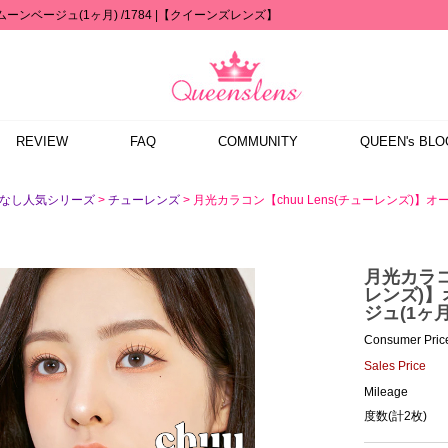
ムーンベージュ(1ヶ月) /1784 |【クイーンズレンズ】
REVIEW
FAQ
COMMUNITY
QUEEN's BLO
>
> 月光カラコン【chuu Lens(チューレンズ)】オー
度なし人気シリーズ
チューレンズ
月光カラコン
レンズ)】
ジュ(1ヶ月)
Consumer Pric
Sales Price
Mileage
度数(計2枚)