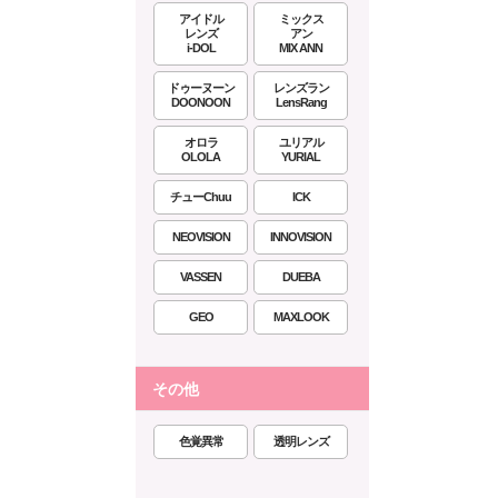
アイドル
ミックス
レンズ
アン
i-DOL
MIX ANN
ドゥーヌーン
レンズラン
DOONOON
LensRang
オロラ
ユリアル
OLOLA
YURIAL
チューChuu
ICK
NEOVISION
INNOVISION
VASSEN
DUEBA
GEO
MAXLOOK
その他
色覚異常
透明レンズ