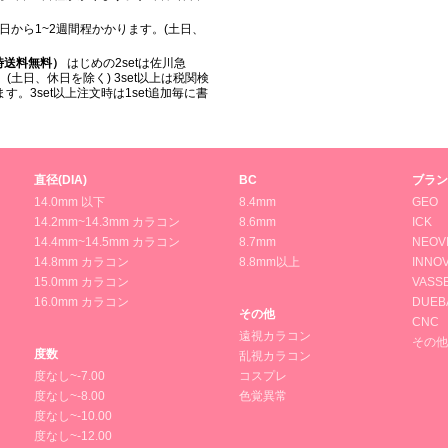
日から1~2週間程かかります。(土日、
入時送料無料）
はじめの2setは佐川急
(土日、休日を除く) 3set以上は税関検
。3set以上注文時は1set追加毎に書
直径(DIA)
BC
ブラン
14.0mm 以下
8.4mm
GEO
14.2mm~14.3mm カラコン
8.6mm
ICK
14.4mm~14.5mm カラコン
8.7mm
NEOV
14.8mm カラコン
8.8mm以上
INNOV
15.0mm カラコン
VASS
16.0mm カラコン
DUEB
その他
CNC
遠視カラコン
その他
度数
乱視カラコン
度なし~-7.00
コスプレ
度なし~-8.00
色覚異常
度なし~-10.00
度なし~-12.00