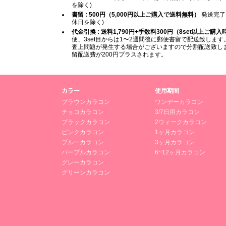
を除く)
書留 : 500円（5,000円以上ご購入で送料無料）
発送完了
休日を除く)
代金引換 : 送料1,790円+手数料300円（8set以上ご購
便、3set目からは1〜2週間後に郵便書留で配送致します。
査上問題が発生する場合がございますので分割配送致します
留配送費が200円プラスされます。
カラー
使用期間
ブラウンカラコン
ワンデーカラコン
チョコカラコン
3/7日用カラコン
ブラックカラコン
2ウィークカラコン
ピンクカラコン
1ヶ月カラコン
ブルーカラコン
3ヶ月カラコン
パープルカラコン
6~12ヶ月カラコン
グレーカラコン
グリーンカラコン