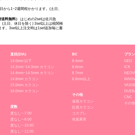
日から1~2週間程かかります。(土日、
入時送料無料）
はじめの2setは佐川急
(土日、休日を除く) 3set以上は税関検
。3set以上注文時は1set追加毎に書
直径(DIA)
BC
ブラン
14.0mm 以下
8.4mm
GEO
14.2mm~14.3mm カラコン
8.6mm
ICK
14.4mm~14.5mm カラコン
8.7mm
NEOV
14.8mm カラコン
8.8mm以上
INNOV
15.0mm カラコン
VASS
16.0mm カラコン
DUEB
その他
CNC
遠視カラコン
その他
度数
乱視カラコン
度なし~-7.00
コスプレ
度なし~-8.00
色覚異常
度なし~-10.00
度なし~-12.00