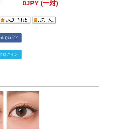
0
JPY (一対)
:
bookでログイ
ン
terでログイン