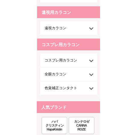
遠視用カラコン
遠視カラコン
コスプレ用カラコン
コスプレ用カラコン
全眼カラコン
色覚補正コンタクト
人気ブランド
ハパ
カンナロゼ
クリスティン
CANNA
HapaKristin
ROZE