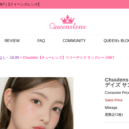
867 |【クイーンズレンズ】
REVIEW
FAQ
COMMUNITY
QUEEN's BLO
> Chuulens【チューレンズ】リリーデイズ サングレー /1867
し~ -10.00
Chuul
デイズ サン
Consumer Pric
Sales Price
Mileage
度数(計2枚)