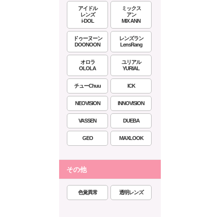
アイドル
ミックス
レンズ
アン
i-DOL
MIX ANN
ドゥーヌーン
レンズラン
DOONOON
LensRang
オロラ
ユリアル
OLOLA
YURIAL
チューChuu
ICK
NEOVISION
INNOVISION
VASSEN
DUEBA
GEO
MAXLOOK
その他
色覚異常
透明レンズ