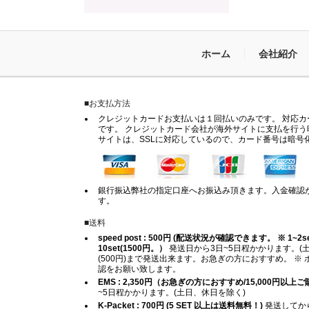
ホーム
会社紹介
■お支払方法
クレジットカードお支払いは１回払いのみです。 対応カードは
です。 クレジットカード会社が海外サイトに支払を行う
サイトは、SSLに対応しているので、カード番号は暗号
銀行振込弊社の指定口座へお振込み頂きます。入金確認
す。
■送料
speed post : 500円 (配送状況が確認できます。 ※ 1~2set (
10set(1500円。）
発送日から3日~5日程かかります。(土
(500円)まで発送出来ます。お急ぎの方におすすめ。 
認をお願い致します。
EMS : 2,350円（お急ぎの方におすすめ/15,000円以
~5日程かかります。(土日、休日を除く)
K-Packet : 700円 (5 SET 以上は送料無料！)
発送してから