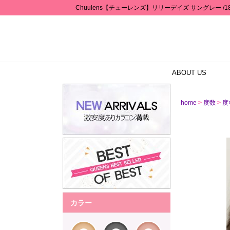
Chuulens【チューレンズ】リリーデイズ サングレー /1
ABOUT US
>
>
home
度数
度な
カラー