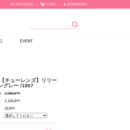
MY ACCOUNT
CART
★ BOOKMARK
|
|
G
EVENT
ens【チューレンズ】リリー
グレー /1867
e
2,980JPY
2,160JPY
20JPY