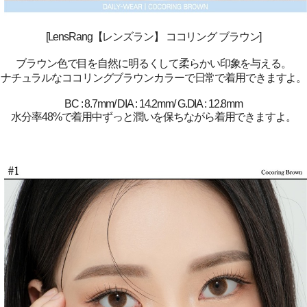
[LensRang【レンズラン】 ココリング ブラウン]
ブラウン色で目を自然に明るくして柔らかい印象を与える。
ナチュラルなココリングブラウンカラーで日常で着用できますよ。
BC : 8.7mm/ DIA : 14.2mm/ G.DIA : 12.8mm
水分率48%で着用中ずっと潤いを保ちながら着用できますよ。