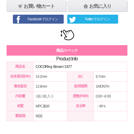
お買い物カート
お気に入り
Facebookでログイン
Twitterでログイン
商品スペック
Product Info
商品名
COCORing Brown / 1877
全体直径(DIA)
14.2mm
BC
8.7mm
着色直径
使用期間
12.8mm
1MONTH
内容量
1箱 2枚入り
度数(PWR)
0.00~-8.00
材質
含水率
MPC素材
：48％
製造国
韓国