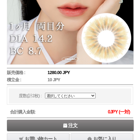
販売価格 :
1280.00 JPY
積立金 :
10 JPY
度数(計2枚) :
0
JPY (一対)
合計購入金額:
注文
お買い物カート
お気に入り