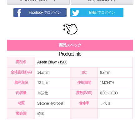
Facebookでログイン
Twitterでログイン
商品スペック
Product Info
商品名
Ailleen Brown / 1900
全体直径(DIA)
14.2mm
BC
8.7mm
着色直径
使用期間
13.4mm
1MONTH
内容量
度数(PWR)
1箱2枚
0.00~-10.00
材質
含水率
Silicone Hydrogel
：40％
製造国
韓国