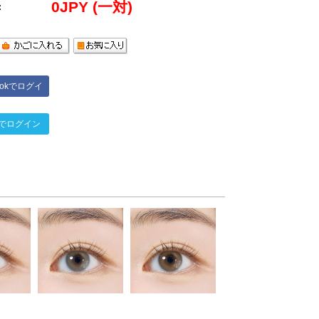
0
JPY (一対)
:
bookでログイ
ン
terでログイン