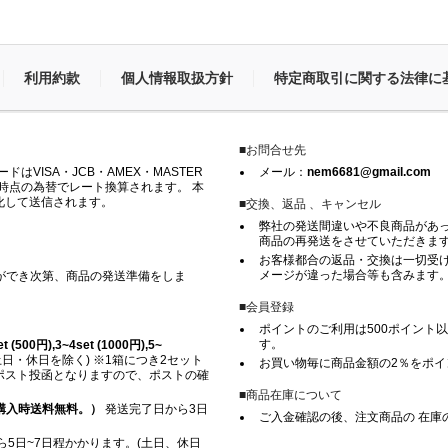
利用約款
個人情報取扱方針
特定商取引に関する法律に
■お問合せ先
VISA・JCB・AMEX・MASTER
メール：
nem6681@gmail.com
時点の為替でレート換算されます。 本
化して送信されます。
■交換、返品 、キャンセル
弊社の発送間違いや不良商品があ
商品の再発送をさせていただきま
お客様都合の返品・交換は一切受け
メージが違った場合等も含みます
ができ次第、商品の発送準備をしま
■会員登録
ポイントのご利用は500ポイント以
す。
500円),3~4set (1000円),5~
日・休日を除く) ※1箱につき2セット
お買い物毎に商品金額の2％をポ
※ ポスト投函となりますので、ポストの確
■商品在庫について
上ご購入時送料無料。）
発送完了日から3日
ご入金確認の後、注文商品の 在庫
5日~7日程かかります。(土日、休日