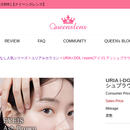
ー) /1908 |【クイーンズレンズ】
REVIEW
FAQ
COMMUNITY
QUEEN's BLO
>
> URIA i-DOL / eyeis(アイズ) アッシュブラ
度なし人気シリーズ
ユリアルカラコン
URIA i-D
シュブラウン
Consumer Pric
Sales Price
Mileage
度数