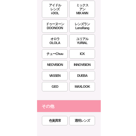
アイドル
ミックス
レンズ
アン
i-DOL
MIX ANN
ドゥーヌーン
レンズラン
DOONOON
LensRang
オロラ
ユリアル
OLOLA
YURIAL
チューChuu
ICK
NEOVISION
INNOVISION
VASSEN
DUEBA
GEO
MAXLOOK
その他
色覚異常
透明レンズ