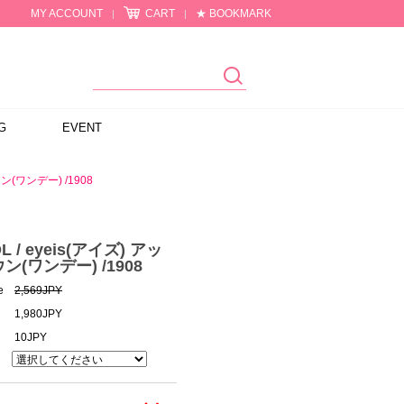
MY ACCOUNT
CART
★ BOOKMARK
|
|
G
EVENT
ウン(ワンデー) /1908
OL / eyeis(アイズ) アッ
(ワンデー) /1908
e
2,569JPY
1,980JPY
10JPY