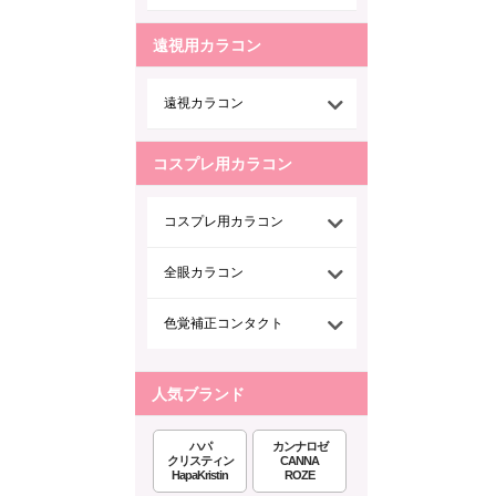
遠視用カラコン
遠視カラコン
コスプレ用カラコン
コスプレ用カラコン
全眼カラコン
色覚補正コンタクト
人気ブランド
ハパ
カンナロゼ
クリスティン
CANNA
HapaKristin
ROZE