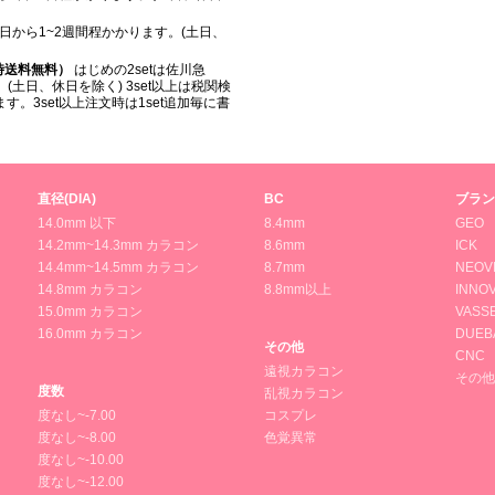
日から1~2週間程かかります。(土日、
入時送料無料）
はじめの2setは佐川急
(土日、休日を除く) 3set以上は税関検
。3set以上注文時は1set追加毎に書
直径(DIA)
BC
ブラン
14.0mm 以下
8.4mm
GEO
14.2mm~14.3mm カラコン
8.6mm
ICK
14.4mm~14.5mm カラコン
8.7mm
NEOV
14.8mm カラコン
8.8mm以上
INNOV
15.0mm カラコン
VASS
16.0mm カラコン
DUEB
その他
CNC
遠視カラコン
その他
度数
乱視カラコン
度なし~-7.00
コスプレ
度なし~-8.00
色覚異常
度なし~-10.00
度なし~-12.00