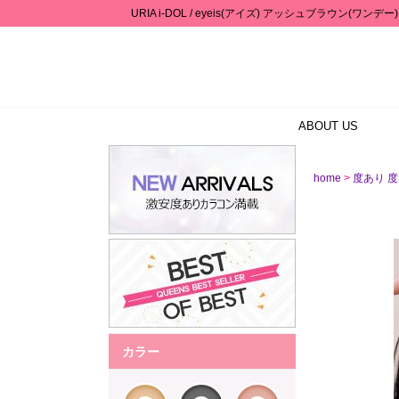
URIA i-DOL / eyeis(アイズ) アッシュブラウン(ワンデ
ABOUT US
>
home
度あり 
カラー