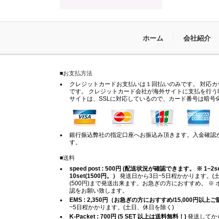
ホーム
会社紹介
■お支払方法
クレジットカードお支払いは１回払いのみです。 対応カードは
です。 クレジットカード会社が海外サイトに支払を行う
サイトは、SSLに対応しているので、カード番号は暗号
銀行振込弊社の指定口座へお振込み頂きます。入金確認
す。
■送料
speed post : 500円 (配送状況が確認できます。 ※ 1~2set (
10set(1500円。）
発送日から3日~5日程かかります。(土
(500円)まで発送出来ます。お急ぎの方におすすめ。 
認をお願い致します。
EMS : 2,350円（お急ぎの方におすすめ/15,000円以
~5日程かかります。(土日、休日を除く)
K-Packet : 700円 (5 SET 以上は送料無料！)
発送してから