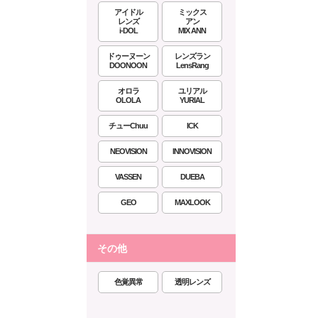
アイドル
ミックス
レンズ
アン
i-DOL
MIX ANN
ドゥーヌーン
レンズラン
DOONOON
LensRang
オロラ
ユリアル
OLOLA
YURIAL
チューChuu
ICK
NEOVISION
INNOVISION
VASSEN
DUEBA
GEO
MAXLOOK
その他
色覚異常
透明レンズ