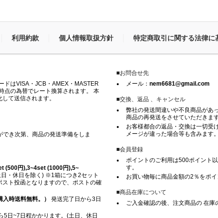
利用約款
個人情報取扱方針
特定商取引に関する法律に
■お問合せ先
VISA・JCB・AMEX・MASTER
メール：
nem6681@gmail.com
時点の為替でレート換算されます。 本
化して送信されます。
■交換、返品 、キャンセル
弊社の発送間違いや不良商品があ
商品の再発送をさせていただきま
お客様都合の返品・交換は一切受け
メージが違った場合等も含みます
ができ次第、商品の発送準備をしま
■会員登録
ポイントのご利用は500ポイント以
す。
500円),3~4set (1000円),5~
日・休日を除く) ※1箱につき2セット
お買い物毎に商品金額の2％をポ
※ ポスト投函となりますので、ポストの確
■商品在庫について
上ご購入時送料無料。）
発送完了日から3日
ご入金確認の後、注文商品の 在庫
5日~7日程かかります。(土日、休日