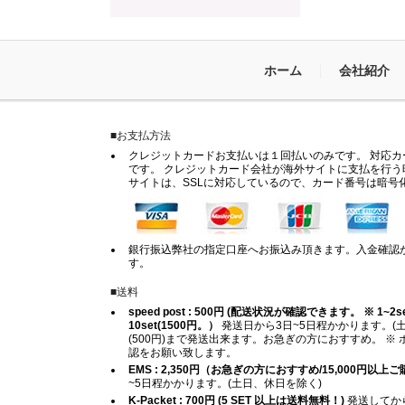
ホーム
会社紹介
■お支払方法
クレジットカードお支払いは１回払いのみです。 対応カードは
です。 クレジットカード会社が海外サイトに支払を行う
サイトは、SSLに対応しているので、カード番号は暗号
銀行振込弊社の指定口座へお振込み頂きます。入金確認
す。
■送料
speed post : 500円 (配送状況が確認できます。 ※ 1~2set (
10set(1500円。）
発送日から3日~5日程かかります。(土
(500円)まで発送出来ます。お急ぎの方におすすめ。 
認をお願い致します。
EMS : 2,350円（お急ぎの方におすすめ/15,000円以
~5日程かかります。(土日、休日を除く)
K-Packet : 700円 (5 SET 以上は送料無料！)
発送してから