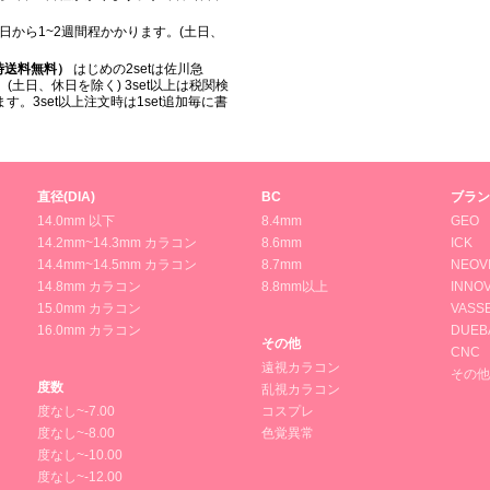
日から1~2週間程かかります。(土日、
入時送料無料）
はじめの2setは佐川急
(土日、休日を除く) 3set以上は税関検
。3set以上注文時は1set追加毎に書
直径(DIA)
BC
ブラン
14.0mm 以下
8.4mm
GEO
14.2mm~14.3mm カラコン
8.6mm
ICK
14.4mm~14.5mm カラコン
8.7mm
NEOV
14.8mm カラコン
8.8mm以上
INNOV
15.0mm カラコン
VASS
16.0mm カラコン
DUEB
その他
CNC
遠視カラコン
その他
度数
乱視カラコン
度なし~-7.00
コスプレ
度なし~-8.00
色覚異常
度なし~-10.00
度なし~-12.00