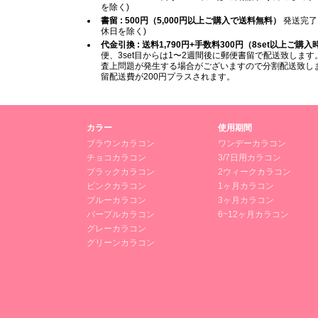
を除く)
書留 : 500円（5,000円以上ご購入で送料無料）
発送完了
休日を除く)
代金引換 : 送料1,790円+手数料300円（8set以上ご購
便、3set目からは1〜2週間後に郵便書留で配送致します。
査上問題が発生する場合がございますので分割配送致します
留配送費が200円プラスされます。
カラー
使用期間
ブラウンカラコン
ワンデーカラコン
チョコカラコン
3/7日用カラコン
ブラックカラコン
2ウィークカラコン
ピンクカラコン
1ヶ月カラコン
ブルーカラコン
3ヶ月カラコン
パープルカラコン
6~12ヶ月カラコン
グレーカラコン
グリーンカラコン