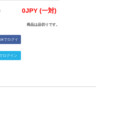
0
JPY (一対)
:
商品は品切りです。
bookでログイ
ン
terでログイン