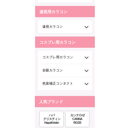
遠視用カラコン
遠視カラコン
コスプレ用カラコン
コスプレ用カラコン
全眼カラコン
色覚補正コンタクト
人気ブランド
ハパ
カンナロゼ
クリスティン
CANNA
HapaKristin
ROZE