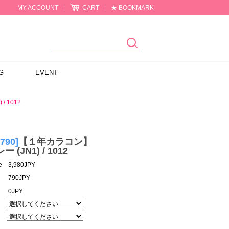
MY ACCOUNT
CART
★ BOOKMARK
|
|
G
EVENT
/ 1012
¥790]
【１年カラコン】
レー (JN1) / 1012
e
3,980JPY
790JPY
0JPY