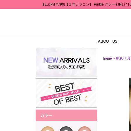
[ Lucky! ¥790]【１年カラコン】 Pinkie グレー (JN1)
ABOUT US
>
home
度あり 度
カラー