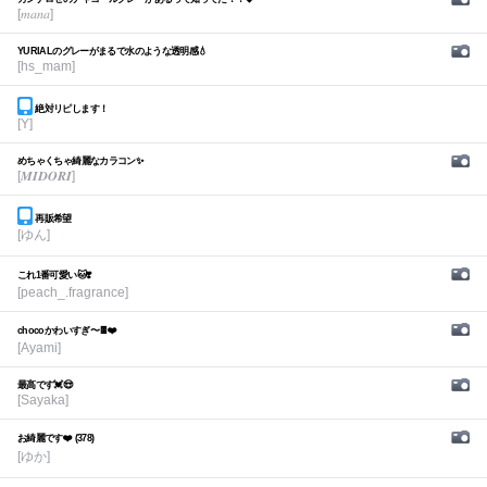
[𝑚𝑎𝑛𝑎]
YURIALのグレーがまるで水のような透明感💧
[hs_mam]
絶対リピします！
[Y]
めちゃくちゃ綺麗なカラコン✨
[𝑴𝑰𝑫𝑶𝑹𝑰]
再販希望
[ゆん]
これ1番可愛い🐱❣️
[peach_.fragrance]
chocoかわいすぎ〜🍫❤️
[Ayami]
最高です💓😍
[Sayaka]
お綺麗です❤️ (378)
[ゆか]