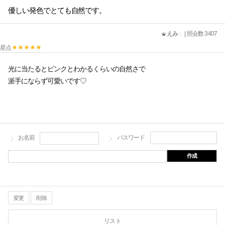
優しい発色でとても自然です。
えみ
| 照会数 3407
星点
光に当たるとピンクとわかるくらいの自然さで
派手にならず可愛いです♡
お名前
パスワード
作成
変更
削除
リスト