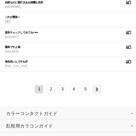
自然なのに奥行きある綺麗な色😍
[𝑴𝑰𝑫𝑶𝑹𝑰]
これが最強！
[蜜]
是非チェックしてみてねー👀
[yukako]
最高ですよ😆
[sayaka]
発色良いんですね💕︎
[me_cos_me]
1
2
3
4
5
カラーコンタクトガイド
乱視用カラコンガイド