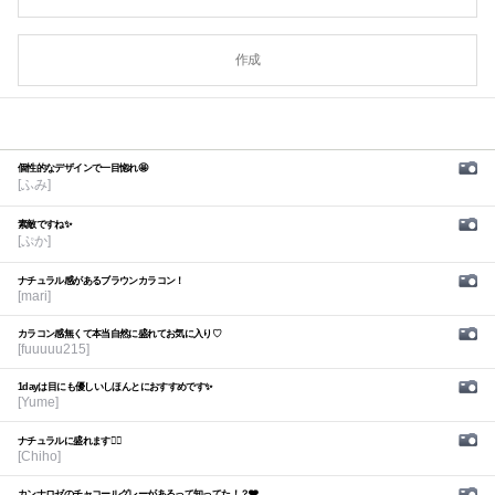
作成
個性的なデザインで一目惚れ🤩
[ふみ]
素敵ですね✨
[ぷか]
ナチュラル感があるブラウンカラコン！
[mari]
カラコン感無くて本当自然に盛れてお気に入り♡
[fuuuuu215]
1dayは目にも優しいしほんとにおすすめです✨
[Yume]
ナチュラルに盛れます🙆‍♀️
[Chiho]
カンナロゼのチャコールグレーがあるって知ってた！？🩶