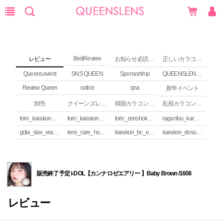
BestReview
レビュー
お知らせ必読 (NEWS)
正しいカラコンの使い方
Queens event
SNS QUEEN
Sponsorship
QUEENSLENS Affiliate Program
Review Queen
notice
qna
新年イベント
卸売
クイーンズレンズ カラコンコラム
韓国カラコンguide
乱視カラコンの安全性
toric_karakon_takai_riyuu
toric_karakon_real_review
toric_zenshoku_review
raganfuu_karakon_erabikata
gdia_size_erabikata
lens_care_houhou
karakon_bc_erabikata
karakon_dosuu_erabikata
販売終了予定 i-DOL【カンナロゼエアリー 】Baby Brown /1608
レビュー