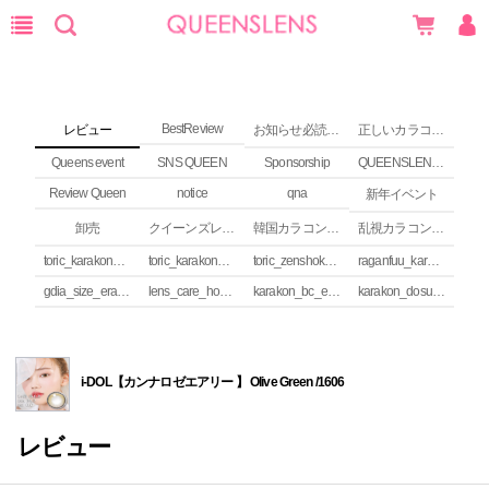
BestReview
レビュー
お知らせ必読 (NEWS)
正しいカラコンの使い方
Queens event
SNS QUEEN
Sponsorship
QUEENSLENS Affiliate Program
Review Queen
notice
qna
新年イベント
卸売
クイーンズレンズ カラコンコラム
韓国カラコンguide
乱視カラコンの安全性
toric_karakon_takai_riyuu
toric_karakon_real_review
toric_zenshoku_review
raganfuu_karakon_erabikata
gdia_size_erabikata
lens_care_houhou
karakon_bc_erabikata
karakon_dosuu_erabikata
i-DOL【カンナロゼエアリー 】 Olive Green /1606
レビュー