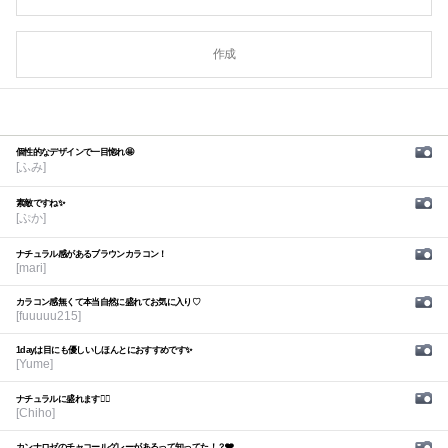
作成
個性的なデザインで一目惚れ🤩
[ふみ]
素敵ですね✨
[ぷか]
ナチュラル感があるブラウンカラコン！
[mari]
カラコン感無くて本当自然に盛れてお気に入り♡
[fuuuuu215]
1dayは目にも優しいしほんとにおすすめです✨
[Yume]
ナチュラルに盛れます🙆‍♀️
[Chiho]
カンナロゼのチャコールグレーがあるって知ってた！？🩶