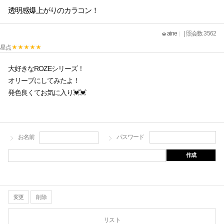
透明感爆上がりのカラコン！
aine
| 照会数 3562
星点
大好きなROZEシリーズ！
オリーブにしてみたよ！
発色良くてお気に入り💓💓
お名前
パスワード
作成
変更
削除
リスト