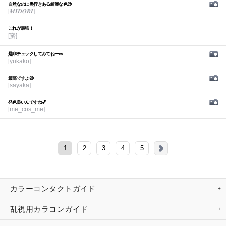
自然なのに奥行きある綺麗な色😍
[𝑴𝑰𝑫𝑶𝑹𝑰]
これが最強！
[蜜]
是非チェックしてみてねー👀
[yukako]
最高ですよ😆
[sayaka]
発色良いんですね💕︎
[me_cos_me]
1
2
3
4
5
カラーコンタクトガイド
乱視用カラコンガイド