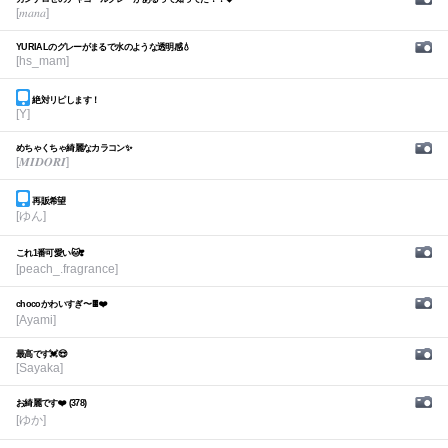
[𝑚𝑎𝑛𝑎]
YURIALのグレーがまるで水のような透明感💧
[hs_mam]
絶対リピします！
[Y]
めちゃくちゃ綺麗なカラコン✨
[𝑴𝑰𝑫𝑶𝑹𝑰]
再販希望
[ゆん]
これ1番可愛い🐱❣️
[peach_.fragrance]
chocoかわいすぎ〜🍫❤️
[Ayami]
最高です💓😍
[Sayaka]
お綺麗です❤️ (378)
[ゆか]