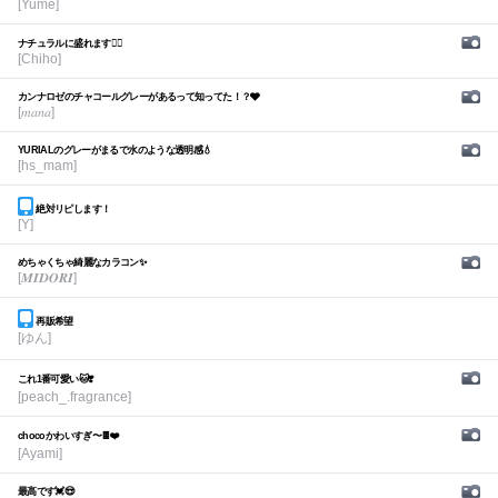
[Yume]
ナチュラルに盛れます🙆‍♀️
[Chiho]
カンナロゼのチャコールグレーがあるって知ってた！？🩶
[𝑚𝑎𝑛𝑎]
YURIALのグレーがまるで水のような透明感💧
[hs_mam]
絶対リピします！
[Y]
めちゃくちゃ綺麗なカラコン✨
[𝑴𝑰𝑫𝑶𝑹𝑰]
再販希望
[ゆん]
これ1番可愛い🐱❣️
[peach_.fragrance]
chocoかわいすぎ〜🍫❤️
[Ayami]
最高です💓😍