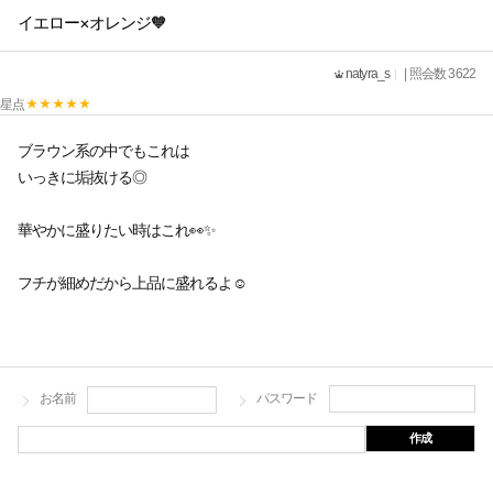
イエロー×オレンジ🧡
natyra_s
| 照会数 3622
星点
ブラウン系の中でもこれは
いっきに垢抜ける◎
華やかに盛りたい時はこれ👀✨
フチが細めだから上品に盛れるよ☺️
お名前
パスワード
作成