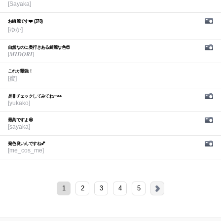
[Sayaka]
お綺麗です❤️ (378)
[ゆか]
自然なのに奥行きある綺麗な色😍
[𝑴𝑰𝑫𝑶𝑹𝑰]
これが最強！
[蜜]
是非チェックしてみてねー👀
[yukako]
最高ですよ😆
[sayaka]
発色良いんですね💕︎
[me_cos_me]
1
2
3
4
5