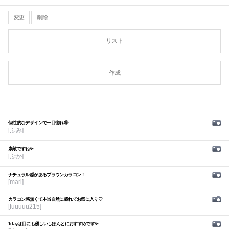
変更
削除
リスト
作成
個性的なデザインで一目惚れ🤩
[ふみ]
素敵ですね✨
[ぷか]
ナチュラル感があるブラウンカラコン！
[mari]
カラコン感無くて本当自然に盛れてお気に入り♡
[fuuuuu215]
1dayは目にも優しいしほんとにおすすめです✨