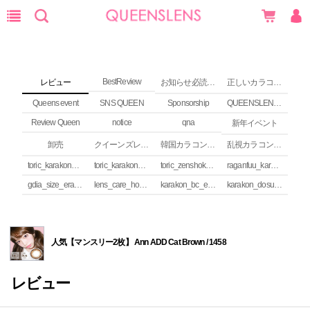
BestReview
レビュー
お知らせ必読 (NEWS)
正しいカラコンの使い方
Queens event
SNS QUEEN
Sponsorship
QUEENSLENS Affiliate Program
Review Queen
notice
qna
新年イベント
卸売
クイーンズレンズ カラコンコラム
韓国カラコンguide
乱視カラコンの安全性
toric_karakon_takai_riyuu
toric_karakon_real_review
toric_zenshoku_review
raganfuu_karakon_erabikata
gdia_size_erabikata
lens_care_houhou
karakon_bc_erabikata
karakon_dosuu_erabikata
人気【マンスリー2枚】 Ann ADD Cat Brown / 1458
レビュー