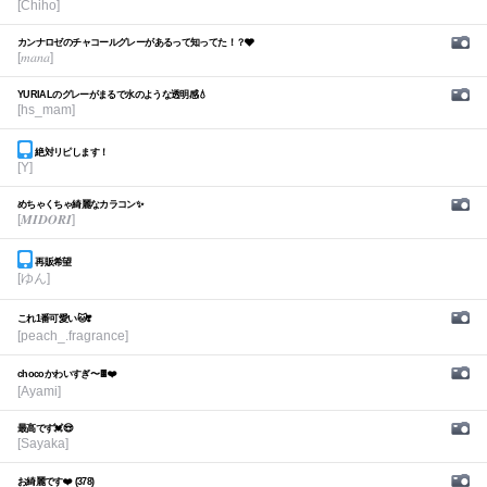
[Chiho]
カンナロゼのチャコールグレーがあるって知ってた！？🩶
[𝑚𝑎𝑛𝑎]
YURIALのグレーがまるで水のような透明感💧
[hs_mam]
絶対リピします！
[Y]
めちゃくちゃ綺麗なカラコン✨
[𝑴𝑰𝑫𝑶𝑹𝑰]
再販希望
[ゆん]
これ1番可愛い🐱❣️
[peach_.fragrance]
chocoかわいすぎ〜🍫❤️
[Ayami]
最高です💓😍
[Sayaka]
お綺麗です❤️ (378)