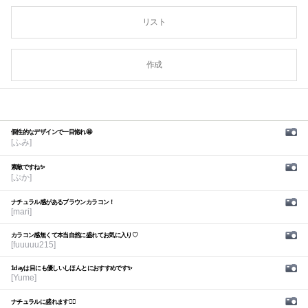
リスト
作成
個性的なデザインで一目惚れ🤩
[ふみ]
素敵ですね✨
[ぷか]
ナチュラル感があるブラウンカラコン！
[mari]
カラコン感無くて本当自然に盛れてお気に入り♡
[fuuuuu215]
1dayは目にも優しいしほんとにおすすめです✨
[Yume]
ナチュラルに盛れます🙆‍♀️