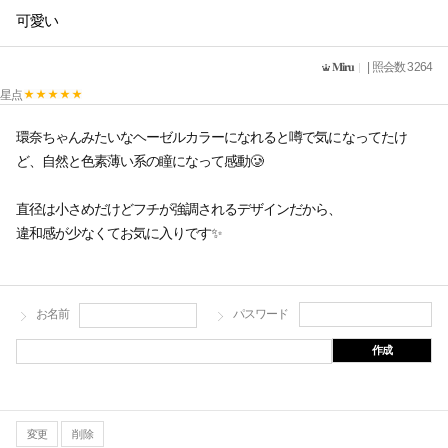
可愛い
𝐌𝐢𝐫𝐮
| 照会数 3264
星点
環奈ちゃんみたいなヘーゼルカラーになれると噂で気になってたけ
ど、自然と色素薄い系の瞳になって感動🥲
直径は小さめだけどフチが強調されるデザインだから、
違和感が少なくてお気に入りです✨
お名前
パスワード
作成
変更
削除