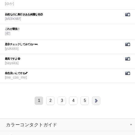
[ゆか]
自然なのに奥行きある綺麗な色😍
[𝑴𝑰𝑫𝑶𝑹𝑰]
これが最強！
[蜜]
是非チェックしてみてねー👀
[yukako]
最高ですよ😆
[sayaka]
発色良いんですね💕︎
[me_cos_me]
1
2
3
4
5
カラーコンタクトガイド