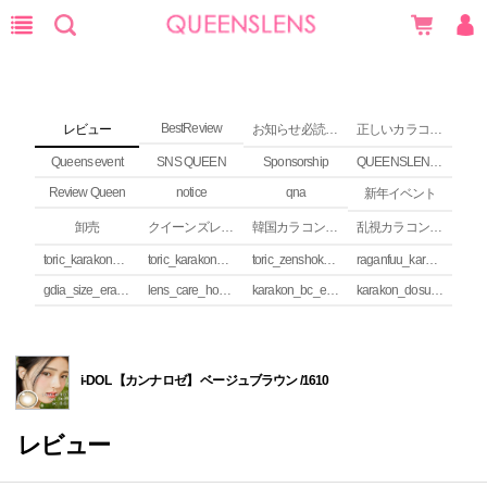
BestReview
レビュー
お知らせ必読 (NEWS)
正しいカラコンの使い方
Queens event
SNS QUEEN
Sponsorship
QUEENSLENS Affiliate Program
Review Queen
notice
qna
新年イベント
卸売
クイーンズレンズ カラコンコラム
韓国カラコンguide
乱視カラコンの安全性
toric_karakon_takai_riyuu
toric_karakon_real_review
toric_zenshoku_review
raganfuu_karakon_erabikata
gdia_size_erabikata
lens_care_houhou
karakon_bc_erabikata
karakon_dosuu_erabikata
i-DOL 【カンナロゼ】 ベージュブラウン /1610
レビュー