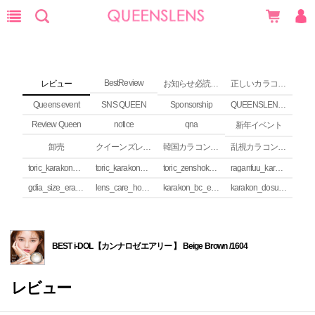
BestReview
レビュー
お知らせ必読 (NEWS)
正しいカラコンの使い方
Queens event
SNS QUEEN
Sponsorship
QUEENSLENS Affiliate Program
Review Queen
notice
qna
新年イベント
卸売
クイーンズレンズ カラコンコラム
韓国カラコンguide
乱視カラコンの安全性
toric_karakon_takai_riyuu
toric_karakon_real_review
toric_zenshoku_review
raganfuu_karakon_erabikata
gdia_size_erabikata
lens_care_houhou
karakon_bc_erabikata
karakon_dosuu_erabikata
BEST i-DOL【カンナロゼエアリー 】 Beige Brown /1604
レビュー