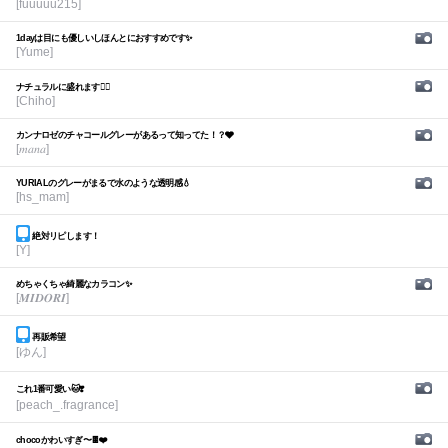
[fuuuuu215]
1dayは目にも優しいしほんとにおすすめです✨
[Yume]
ナチュラルに盛れます🙆‍♀️
[Chiho]
カンナロゼのチャコールグレーがあるって知ってた！？🩶
[𝑚𝑎𝑛𝑎]
YURIALのグレーがまるで水のような透明感💧
[hs_mam]
絶対リピします！
[Y]
めちゃくちゃ綺麗なカラコン✨
[𝑴𝑰𝑫𝑶𝑹𝑰]
再販希望
[ゆん]
これ1番可愛い🐱❣️
[peach_.fragrance]
chocoかわいすぎ〜🍫❤️