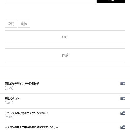
変更
削除
リスト
作成
個性的なデザインで一目惚れ🤩
[ふみ]
素敵ですね✨
[ぷか]
ナチュラル感があるブラウンカラコン！
[mari]
カラコン感無くて本当自然に盛れてお気に入り♡