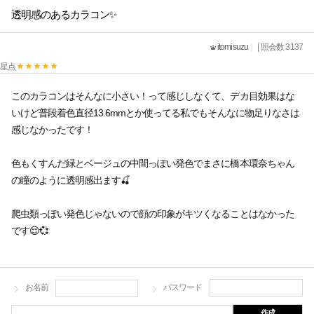
透明感のあるカラコン✨
itomisuzu
| 照会数 3137
星点
このカラコンはそんなに小さい！って感じしなくて、デカ目効果はな
いけど普段着色直径13.6mmとか使ってる私でもそんなに物足りなさは
感じなかったです！
色もくすんだ緑とベージュの中間っぽい発色でまさに橋本環奈ちゃん
の瞳のように透明感出ます🍒
爬虫類っぽい発色じゃないので顔の印象がキツくなることはなかった
です😌💞
お名前
パスワード
作成