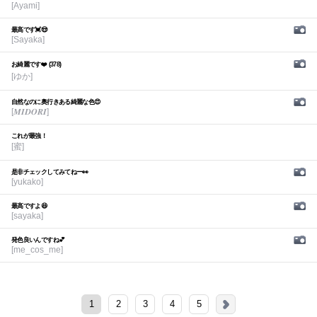
[Ayami]
最高です💓😍
[Sayaka]
お綺麗です❤️ (378)
[ゆか]
自然なのに奥行きある綺麗な色😍
[𝑴𝑰𝑫𝑶𝑹𝑰]
これが最強！
[蜜]
是非チェックしてみてねー👀
[yukako]
最高ですよ😆
[sayaka]
発色良いんですね💕︎
[me_cos_me]
1
2
3
4
5