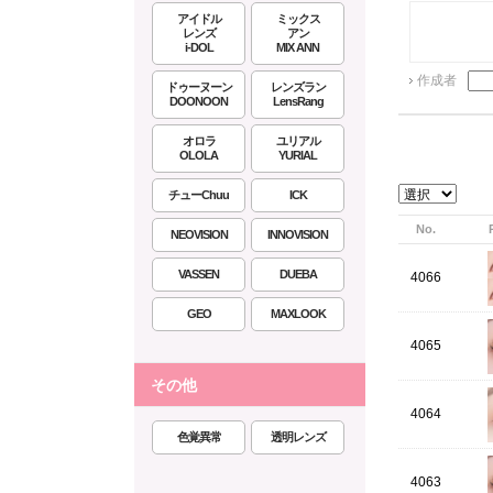
アイドル
ミックス
レンズ
アン
i-DOL
MIX ANN
作成者
ドゥーヌーン
レンズラン
DOONOON
LensRang
オロラ
ユリアル
OLOLA
YURIAL
チューChuu
ICK
No.
NEOVISION
INNOVISION
VASSEN
DUEBA
4066
GEO
MAXLOOK
4065
その他
4064
色覚異常
透明レンズ
4063