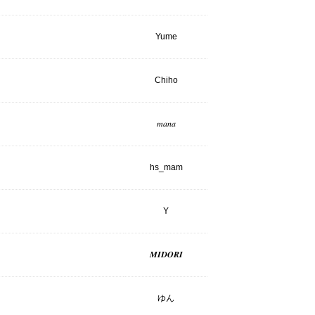
Yume
Chiho
𝑚𝑎𝑛𝑎
hs_mam
Y
𝑴𝑰𝑫𝑶𝑹𝑰
ゆん