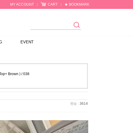
MY ACCOUNT
CART
★ BOOKMARK
|
|
G
EVENT
rown ) / 038
3614
照会 :