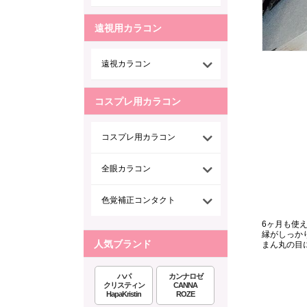
遠視用カラコン
遠視カラコン
コスプレ用カラコン
コスプレ用カラコン
全眼カラコン
色覚補正コンタクト
6ヶ月も使
縁がしっか
人気ブランド
まん丸の目にな
ハパ
カンナロゼ
クリスティン
CANNA
HapaKristin
ROZE