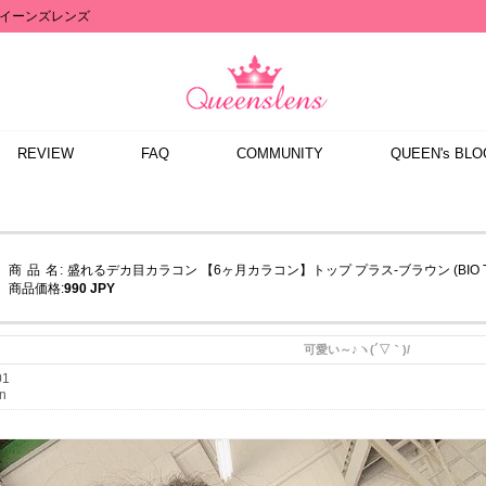
イーンズレンズ
REVIEW
FAQ
COMMUNITY
QUEEN's BLO
商 品 名:
盛れるデカ目カラコン 【6ヶ月カラコン】トップ プラス-ブラウン (BIO Top+ B
商品価格:
990 JPY
可愛い～♪ヽ(´▽｀)/
01
n