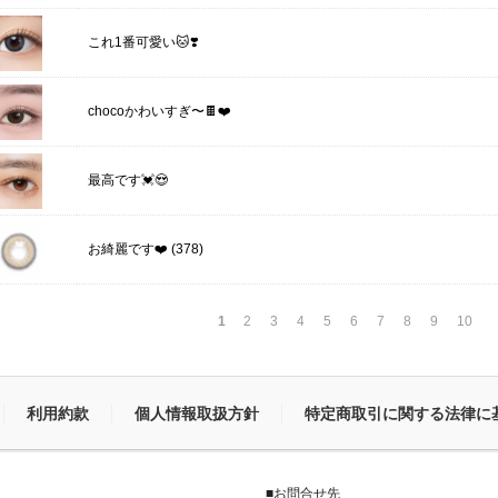
これ1番可愛い🐱❣️
chocoかわいすぎ〜🍫❤️
最高です💓😍
(378)
お綺麗です❤️
1
2
3
4
5
6
7
8
9
10
利用約款
個人情報取扱方針
特定商取引に関する法律に
■お問合せ先