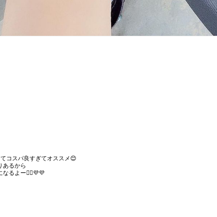
えてコスパ良すぎてオススメ😊
りあるから
るよー🙆‍♀️💜💜