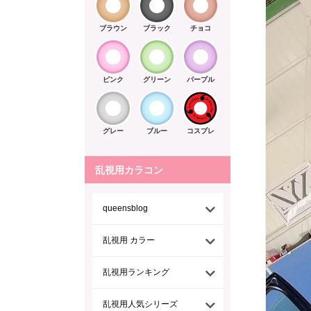
ブラウン
ブラック
チョコ
ピンク
グリーン
パープル
グレー
ブルー
コスプレ
乱視用カラコン
queensblog
乱視用 カラー
乱視用ランキング
乱視用人気シリーズ