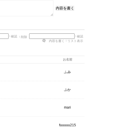
内容を書く
確認
確認
削除
内容を書く
リスト表示
お名前
ふみ
ぷか
mari
fuuuuu215