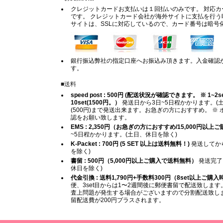
クレジットカードお支払いは１回払いのみです。 対応カードは
です。 クレジットカード会社が海外サイトに支払を行う
サイトは、SSLに対応しているので、カード番号は暗号
銀行振込弊社の指定口座へお振込み頂きます。入金確認
す。
■送料
speed post : 500円 (配送状況が確認できます。 ※ 1~2set (
10set(1500円。）
発送日から3日~5日程かかります。(土
(500円)まで発送出来ます。お急ぎの方におすすめ。 
認をお願い致します。
EMS : 2,350円（お急ぎの方におすすめ/15,000円以
~5日程かかります。(土日、休日を除く)
K-Packet : 700円 (5 SET 以上は送料無料！)
発送してから
を除く)
書留 : 500円（5,000円以上ご購入で送料無料）
発送完了
休日を除く)
代金引換 : 送料1,790円+手数料300円（8set以上ご購
便、3set目からは1〜2週間後に郵便書留で配送致します。
査上問題が発生する場合がございますので分割配送致します
留配送費が200円プラスされます。