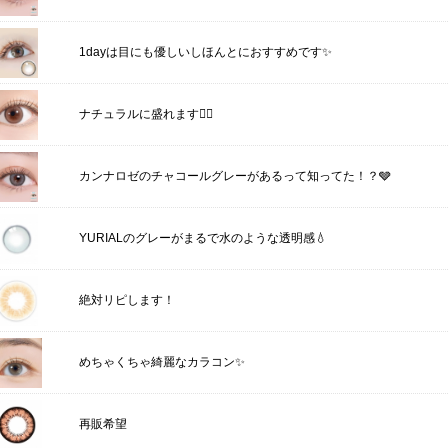
1dayは目にも優しいしほんとにおすすめです✨
ナチュラルに盛れます🙆‍♀️
カンナロゼのチャコールグレーがあるって知ってた！？🩶
YURIALのグレーがまるで水のような透明感💧
絶対リピします！
めちゃくちゃ綺麗なカラコン✨
再販希望