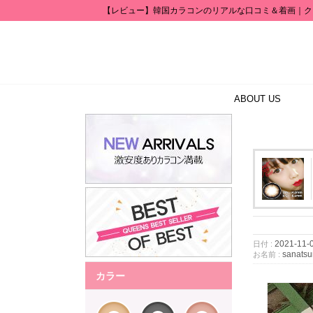
【レビュー】韓国カラコンのリアルな口コミ＆着画｜ク
ABOUT US
2021-11-
日付 :
sanatsu
お名前 :
カラー