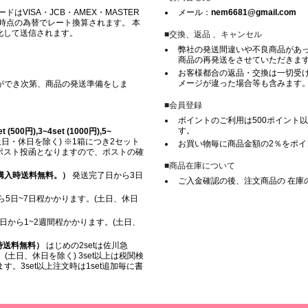
VISA・JCB・AMEX・MASTER
メール：
nem6681@gmail.com
時点の為替でレート換算されます。 本
化して送信されます。
■交換、返品 、キャンセル
弊社の発送間違いや不良商品があ
商品の再発送をさせていただきま
お客様都合の返品・交換は一切受け
メージが違った場合等も含みます
ができ次第、商品の発送準備をしま
■会員登録
ポイントのご利用は500ポイント以
す。
500円),3~4set (1000円),5~
日・休日を除く) ※1箱につき2セット
お買い物毎に商品金額の2％をポ
※ ポスト投函となりますので、ポストの確
■商品在庫について
上ご購入時送料無料。）
発送完了日から3日
ご入金確認の後、注文商品の 在庫
5日~7日程かかります。(土日、休日
日から1~2週間程かかります。(土日、
入時送料無料）
はじめの2setは佐川急
(土日、休日を除く) 3set以上は税関検
。3set以上注文時は1set追加毎に書