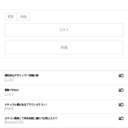
変更
削除
リスト
作成
個性的なデザインで一目惚れ🤩
[ふみ]
素敵ですね✨
[ぷか]
ナチュラル感があるブラウンカラコン！
[mari]
カラコン感無くて本当自然に盛れてお気に入り♡
[fuuuuu215]