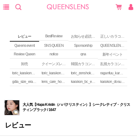
BestReview
レビュー
お知らせ必読 (NEWS)
正しいカラコンの使い方
Queens event
SNS QUEEN
Sponsorship
QUEENSLENS Affiliate Program
Review Queen
notice
qna
新年イベント
卸売
クイーンズレンズ カラコンコラム
韓国カラコンguide
乱視カラコンの安全性
toric_karakon_takai_riyuu
toric_karakon_real_review
toric_zenshoku_review
raganfuu_karakon_erabikata
gdia_size_erabikata
lens_care_houhou
karakon_bc_erabikata
karakon_dosuu_erabikata
大人気【Hapa Kristin（ハパクリスティン）】シークレティブ・クリス
ティンブラック / 1647
レビュー