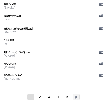
最高です💓😍
[Sayaka]
お綺麗です❤️ (378)
[ゆか]
自然なのに奥行きある綺麗な色😍
[𝑴𝑰𝑫𝑶𝑹𝑰]
これが最強！
[蜜]
是非チェックしてみてねー👀
[yukako]
最高ですよ😆
[sayaka]
発色良いんですね💕︎
[me_cos_me]
1
2
3
4
5