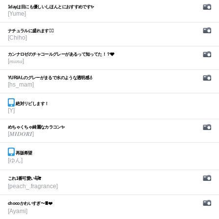
1dayは目にも優しいしほんとにおすすめです✨
[Yume]
ナチュラルに盛れます🙆‍♀️
[Chiho]
カンナロゼのチャコールグレーがあるって知ってた！？🩶
[𝑚𝑎𝑛𝑎]
YURIALのグレーがまるで水のような透明感💧
[hs_mam]
絶対リピします！
[Y]
めちゃくちゃ綺麗なカラコン✨
[𝑴𝑰𝑫𝑶𝑹𝑰]
再販希望
[ゆん]
これ1番可愛い🐱❣️
[peach_.fragrance]
chocoかわいすぎ〜🍫❤️
[Ayami]