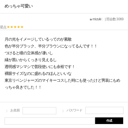
めっちゃ可愛い
mizuki
| 照会数 3069
星点
月の光をイメージしているってのが素敵
色が半分ブラック、半分ブラウンになってるんです！！
つけると瞳の立体感が凄いし
縁が黒いからくっきり見えるし
透明感マシマシで普段使いにも余裕です！
裸眼サイズなのに盛れるのほんといいな
東京リベンジャーズのマイキーコスした時にも使ったけど男装にもめ
っちゃ良きでした！！
お名前
パスワード
作成