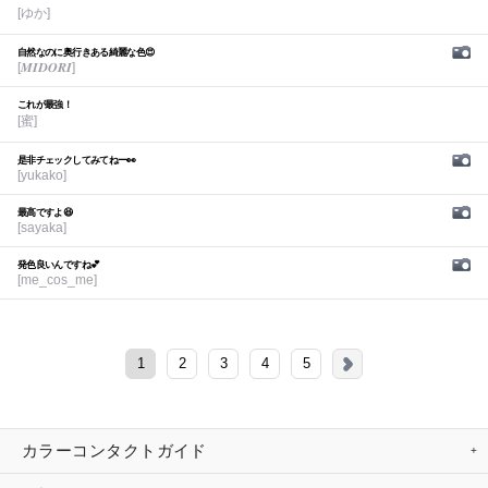
[ゆか]
自然なのに奥行きある綺麗な色😍
[𝑴𝑰𝑫𝑶𝑹𝑰]
これが最強！
[蜜]
是非チェックしてみてねー👀
[yukako]
最高ですよ😆
[sayaka]
発色良いんですね💕︎
[me_cos_me]
1
2
3
4
5
カラーコンタクトガイド