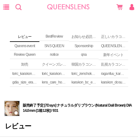
BestReview
レビュー
お知らせ必読 (NEWS)
正しいカラコンの使い方
Queens event
SNS QUEEN
Sponsorship
QUEENSLENS Affiliate Program
Review Queen
notice
qna
新年イベント
卸売
クイーンズレンズ カラコンコラム
韓国カラコンguide
乱視カラコンの安全性
toric_karakon_takai_riyuu
toric_karakon_real_review
toric_zenshoku_review
raganfuu_karakon_erabikata
gdia_size_erabikata
lens_care_houhou
karakon_bc_erabikata
karakon_dosuu_erabikata
販売終了予定 [7Days] ナチュラルダリブラウン (Natural Dali Brown) DIA
14.0mm [1箱12枚] / 931
レビュー