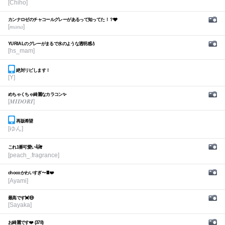
[Chiho]
カンナロゼのチャコールグレーがあるって知ってた！？🩶
[𝑚𝑎𝑛𝑎]
YURIALのグレーがまるで水のような透明感💧
[hs_mam]
絶対リピします！
[Y]
めちゃくちゃ綺麗なカラコン✨
[𝑴𝑰𝑫𝑶𝑹𝑰]
再販希望
[ゆん]
これ1番可愛い🐱❣️
[peach_.fragrance]
chocoかわいすぎ〜🍫❤️
[Ayami]
最高です💓😍
[Sayaka]
お綺麗です❤️ (378)