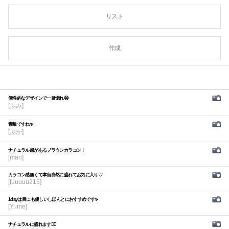
リスト
作成
個性的なデザインで一目惚れ🤩
[ふみ]
素敵ですね✨
[ぷか]
ナチュラル感があるブラウンカラコン！
[mari]
カラコン感無くて本当自然に盛れてお気に入り♡
[fuuuuu215]
1dayは目にも優しいしほんとにおすすめです✨
[Yume]
ナチュラルに盛れます🙆‍♀️