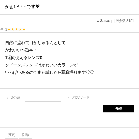
かぁいい～です💖
Sanae
| 照会数 3151
星点
自然に盛れて目がちゅるんとして
かわいい〜🧸𖤐⡱
1週間使えるレンズ❣️
クイーンズレンズはかわいいカラコンが
いっぱいあるのでまた試したら写真撮ります♡♡
お名前
パスワード
作成
変更
削除