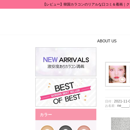
【レビュー】韓国カラコンのリアルな口コミ＆着画｜ク
ABOUT US
2021-11-
日付 :
ne____
お名前 :
カラー