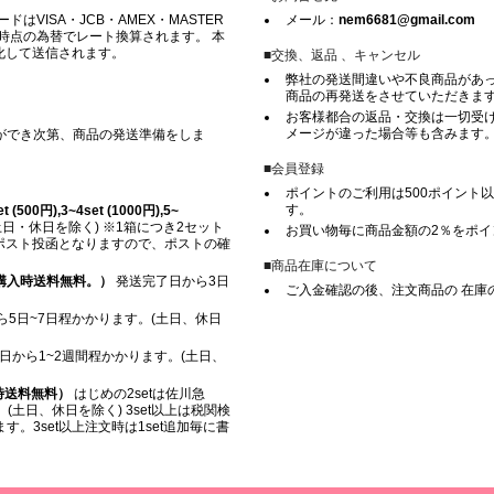
VISA・JCB・AMEX・MASTER
メール：
nem6681@gmail.com
時点の為替でレート換算されます。 本
化して送信されます。
■交換、返品 、キャンセル
弊社の発送間違いや不良商品があ
商品の再発送をさせていただきま
お客様都合の返品・交換は一切受け
メージが違った場合等も含みます
ができ次第、商品の発送準備をしま
■会員登録
ポイントのご利用は500ポイント以
す。
500円),3~4set (1000円),5~
日・休日を除く) ※1箱につき2セット
お買い物毎に商品金額の2％をポ
※ ポスト投函となりますので、ポストの確
■商品在庫について
上ご購入時送料無料。）
発送完了日から3日
ご入金確認の後、注文商品の 在庫
5日~7日程かかります。(土日、休日
日から1~2週間程かかります。(土日、
入時送料無料）
はじめの2setは佐川急
(土日、休日を除く) 3set以上は税関検
。3set以上注文時は1set追加毎に書