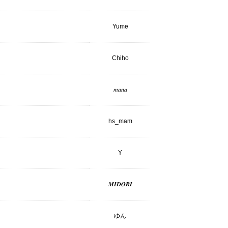
Yume
Chiho
𝑚𝑎𝑛𝑎
hs_mam
Y
𝑴𝑰𝑫𝑶𝑹𝑰
ゆん