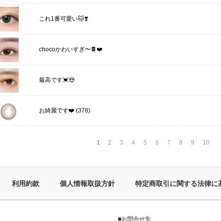
これ1番可愛い🐱❣️
chocoかわいすぎ〜🍫❤️
最高です💓😍
(378)
お綺麗です❤️
1
2
3
4
5
6
7
8
9
10
利用約款
個人情報取扱方針
特定商取引に関する法律に
■お問合せ先