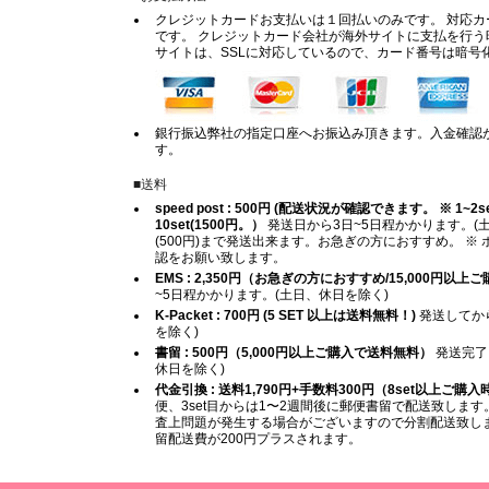
クレジットカードお支払いは１回払いのみです。 対応カードは
です。 クレジットカード会社が海外サイトに支払を行う
サイトは、SSLに対応しているので、カード番号は暗号
銀行振込弊社の指定口座へお振込み頂きます。入金確認
す。
■送料
speed post : 500円 (配送状況が確認できます。 ※ 1~2set (
10set(1500円。）
発送日から3日~5日程かかります。(土
(500円)まで発送出来ます。お急ぎの方におすすめ。 
認をお願い致します。
EMS : 2,350円（お急ぎの方におすすめ/15,000円以
~5日程かかります。(土日、休日を除く)
K-Packet : 700円 (5 SET 以上は送料無料！)
発送してから
を除く)
書留 : 500円（5,000円以上ご購入で送料無料）
発送完了
休日を除く)
代金引換 : 送料1,790円+手数料300円（8set以上ご購
便、3set目からは1〜2週間後に郵便書留で配送致します。
査上問題が発生する場合がございますので分割配送致します
留配送費が200円プラスされます。