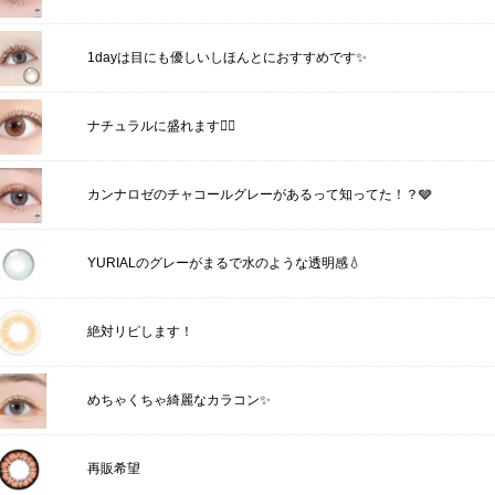
1dayは目にも優しいしほんとにおすすめです✨
ナチュラルに盛れます🙆‍♀️
カンナロゼのチャコールグレーがあるって知ってた！？🩶
YURIALのグレーがまるで水のような透明感💧
絶対リピします！
めちゃくちゃ綺麗なカラコン✨
再販希望