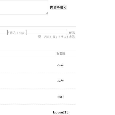
内容を書く
確認
確認
削除
内容を書く
リスト表示
お名前
ふみ
ぷか
mari
fuuuuu215