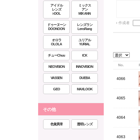
アイドル
ミックス
レンズ
アン
i-DOL
MIX ANN
作成者
ドゥーヌーン
レンズラン
DOONOON
LensRang
オロラ
ユリアル
OLOLA
YURIAL
チューChuu
ICK
No.
NEOVISION
INNOVISION
VASSEN
DUEBA
4066
GEO
MAXLOOK
4065
その他
4064
色覚異常
透明レンズ
4063