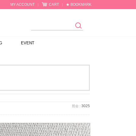
MY ACCOUNT
CART
★ BOOKMARK
|
|
G
EVENT
3025
照会 :