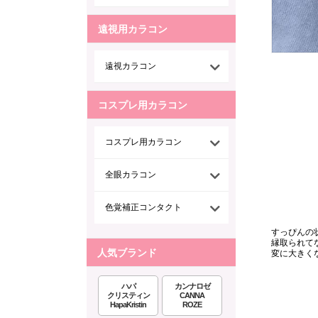
遠視用カラコン
遠視カラコン
コスプレ用カラコン
コスプレ用カラコン
全眼カラコン
色覚補正コンタクト
すっぴんの
縁取られて
人気ブランド
変に大きく
ハパ
カンナロゼ
クリスティン
CANNA
HapaKristin
ROZE