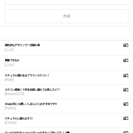
作成
個性的なデザインで一目惚れ🤩
[ふみ]
素敵ですね✨
[ぷか]
ナチュラル感があるブラウンカラコン！
[mari]
カラコン感無くて本当自然に盛れてお気に入り♡
[fuuuuu215]
1dayは目にも優しいしほんとにおすすめです✨
[Yume]
ナチュラルに盛れます🙆‍♀️
[Chiho]
カンナロゼのチャコールグレーがあるって知ってた！？🩶