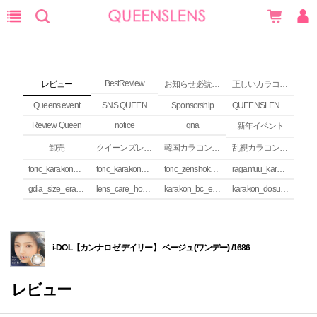
BestReview
レビュー
お知らせ必読 (NEWS)
正しいカラコンの使い方
Queens event
SNS QUEEN
Sponsorship
QUEENSLENS Affiliate Program
Review Queen
notice
qna
新年イベント
卸売
クイーンズレンズ カラコンコラム
韓国カラコンguide
乱視カラコンの安全性
toric_karakon_takai_riyuu
toric_karakon_real_review
toric_zenshoku_review
raganfuu_karakon_erabikata
gdia_size_erabikata
lens_care_houhou
karakon_bc_erabikata
karakon_dosuu_erabikata
i-DOL【カンナロゼ デイリー】 ベージュ(ワンデー) /1686
レビュー