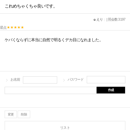
これめちゃくちゃ良いです。
えり
| 照会数 3197
星点
ケバくならずに本当に自然で明るくデカ目になれました。
お名前
パスワード
作成
変更
削除
リスト