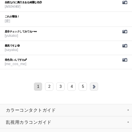
自然なのに奥行きある綺麗な色😍
[𝑴𝑰𝑫𝑶𝑹𝑰]
これが最強！
[蜜]
是非チェックしてみてねー👀
[yukako]
最高ですよ😆
[sayaka]
発色良いんですね💕︎
[me_cos_me]
1
2
3
4
5
カラーコンタクトガイド
乱視用カラコンガイド