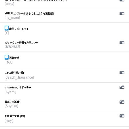
[𝑚𝑎𝑛𝑎]
YURIALのグレーがまるで水のような透明感💧
[hs_mam]
絶対リピします！
[Y]
めちゃくちゃ綺麗なカラコン✨
[𝑴𝑰𝑫𝑶𝑹𝑰]
再販希望
[ゆん]
これ1番可愛い🐱❣️
[peach_.fragrance]
chocoかわいすぎ〜🍫❤️
[Ayami]
最高です💓😍
[Sayaka]
お綺麗です❤️ (378)
[ゆか]