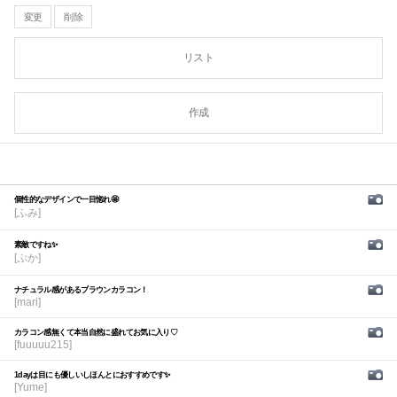
変更
削除
リスト
作成
個性的なデザインで一目惚れ🤩
[ふみ]
素敵ですね✨
[ぷか]
ナチュラル感があるブラウンカラコン！
[mari]
カラコン感無くて本当自然に盛れてお気に入り♡
[fuuuuu215]
1dayは目にも優しいしほんとにおすすめです✨
[Yume]