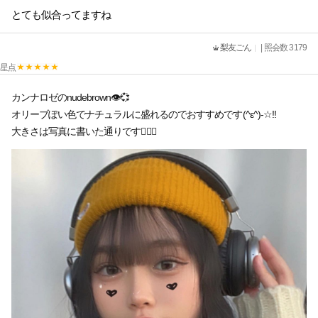
とても似合ってますね
梨友ごん
| 照会数 3179
星点
カンナロゼのnudebrown👁💞
オリーブぽい色でナチュラルに盛れるのでおすすめです(^ε^)-☆!!
大きさは写真に書いた通りです👍🏻💙