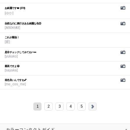
お綺麗です❤️ (378)
[ゆか]
自然なのに奥行きある綺麗な色😍
[𝑴𝑰𝑫𝑶𝑹𝑰]
これが最強！
[蜜]
是非チェックしてみてねー👀
[yukako]
最高ですよ😆
[sayaka]
発色良いんですね💕︎
[me_cos_me]
1
2
3
4
5
カラーコンタクトガイド