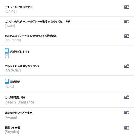
ナチュラルに盛れます🙆‍♀️
[Chiho]
カンナロゼのチャコールグレーがあるって知ってた！？🩶
[𝑚𝑎𝑛𝑎]
YURIALのグレーがまるで水のような透明感💧
[hs_mam]
絶対リピします！
[Y]
めちゃくちゃ綺麗なカラコン✨
[𝑴𝑰𝑫𝑶𝑹𝑰]
再販希望
[ゆん]
これ1番可愛い🐱❣️
[peach_.fragrance]
chocoかわいすぎ〜🍫❤️
[Ayami]
最高です💓😍
[Sayaka]