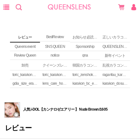
BestReview
レビュー
お知らせ必読 (NEWS)
正しいカラコンの使い方
Queens event
SNS QUEEN
Sponsorship
QUEENSLENS Affiliate Program
Review Queen
notice
qna
新年イベント
卸売
クイーンズレンズ カラコンコラム
韓国カラコンguide
乱視カラコンの安全性
toric_karakon_takai_riyuu
toric_karakon_real_review
toric_zenshoku_review
raganfuu_karakon_erabikata
gdia_size_erabikata
lens_care_houhou
karakon_bc_erabikata
karakon_dosuu_erabikata
人気 i-DOL【カンナロゼエアリー 】 Nude Brown /1605
レビュー