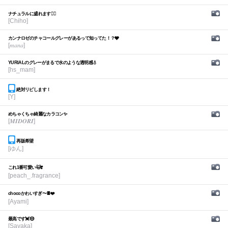
ナチュラルに盛れます🙆‍♀️
[Chiho]
カンナロゼのチャコールグレーがあるって知ってた！？🩶
[𝑚𝑎𝑛𝑎]
YURIALのグレーがまるで水のような透明感💧
[hs_mam]
絶対リピします！
[Y]
めちゃくちゃ綺麗なカラコン✨
[𝑴𝑰𝑫𝑶𝑹𝑰]
再販希望
[ゆん]
これ1番可愛い🐱❣️
[peach_.fragrance]
chocoかわいすぎ〜🍫❤️
[Ayami]
最高です💓😍
[Sayaka]