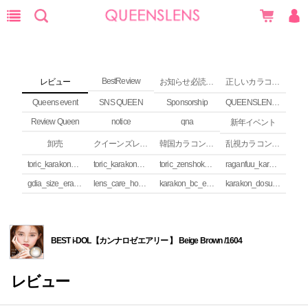
BestReview
レビュー
お知らせ必読 (NEWS)
正しいカラコンの使い方
Queens event
SNS QUEEN
Sponsorship
QUEENSLENS Affiliate Program
Review Queen
notice
qna
新年イベント
卸売
クイーンズレンズ カラコンコラム
韓国カラコンguide
乱視カラコンの安全性
toric_karakon_takai_riyuu
toric_karakon_real_review
toric_zenshoku_review
raganfuu_karakon_erabikata
gdia_size_erabikata
lens_care_houhou
karakon_bc_erabikata
karakon_dosuu_erabikata
BEST i-DOL【カンナロゼエアリー 】 Beige Brown /1604
レビュー