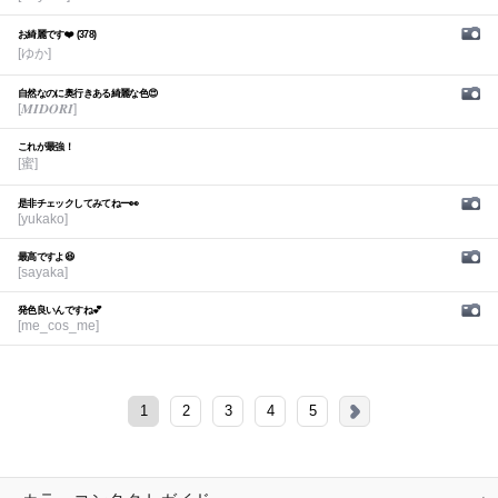
お綺麗です❤️ (378)
[ゆか]
自然なのに奥行きある綺麗な色😍
[𝑴𝑰𝑫𝑶𝑹𝑰]
これが最強！
[蜜]
是非チェックしてみてねー👀
[yukako]
最高ですよ😆
[sayaka]
発色良いんですね💕︎
[me_cos_me]
1
2
3
4
5