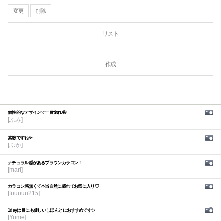
変更
削除
リスト
作成
個性的なデザインで一目惚れ🤩
[ふみ]
素敵ですね✨
[ぷか]
ナチュラル感があるブラウンカラコン！
[mari]
カラコン感無くて本当自然に盛れてお気に入り♡
[fuuuuu215]
1dayは目にも優しいしほんとにおすすめです✨
[Yume]