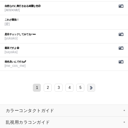
自然なのに奥行きある綺麗な色😍
[𝑴𝑰𝑫𝑶𝑹𝑰]
これが最強！
[蜜]
是非チェックしてみてねー👀
[yukako]
最高ですよ😆
[sayaka]
発色良いんですね💕︎
[me_cos_me]
1
2
3
4
5
カラーコンタクトガイド
乱視用カラコンガイド