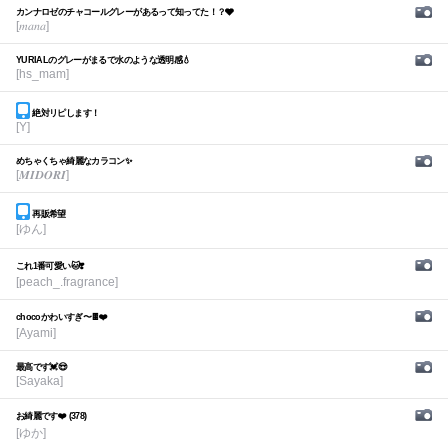
カンナロゼのチャコールグレーがあるって知ってた！？🩶
[𝑚𝑎𝑛𝑎]
YURIALのグレーがまるで水のような透明感💧
[hs_mam]
絶対リピします！
[Y]
めちゃくちゃ綺麗なカラコン✨
[𝑴𝑰𝑫𝑶𝑹𝑰]
再販希望
[ゆん]
これ1番可愛い🐱❣️
[peach_.fragrance]
chocoかわいすぎ〜🍫❤️
[Ayami]
最高です💓😍
[Sayaka]
お綺麗です❤️ (378)
[ゆか]