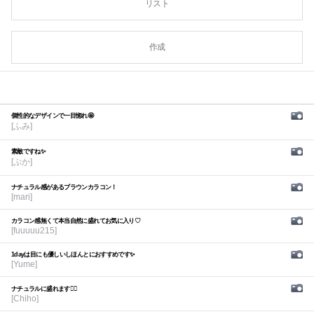
リスト
作成
個性的なデザインで一目惚れ🤩
[ふみ]
素敵ですね✨
[ぷか]
ナチュラル感があるブラウンカラコン！
[mari]
カラコン感無くて本当自然に盛れてお気に入り♡
[fuuuuu215]
1dayは目にも優しいしほんとにおすすめです✨
[Yume]
ナチュラルに盛れます🙆‍♀️
[Chiho]