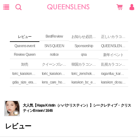
BestReview
レビュー
お知らせ必読 (NEWS)
正しいカラコンの使い方
Queens event
SNS QUEEN
Sponsorship
QUEENSLENS Affiliate Program
Review Queen
notice
qna
新年イベント
卸売
クイーンズレンズ カラコンコラム
韓国カラコンguide
乱視カラコンの安全性
toric_karakon_takai_riyuu
toric_karakon_real_review
toric_zenshoku_review
raganfuu_karakon_erabikata
gdia_size_erabikata
lens_care_houhou
karakon_bc_erabikata
karakon_dosuu_erabikata
大人気【Hapa Kristin（ハパクリスティン）】シークレティブ・クリス
ティンBrown / 1646
レビュー