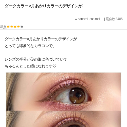
ダークカラー×月あかりカラーのデザインが
nanami_cos.mell
| 照会数 2406
星点
ダークカラー×月あかりカラーのデザインが
とっても印象的なカラコンで、
レンズの半分が🌛の形に色づいていて
ちゅるんとした瞳になれます♡