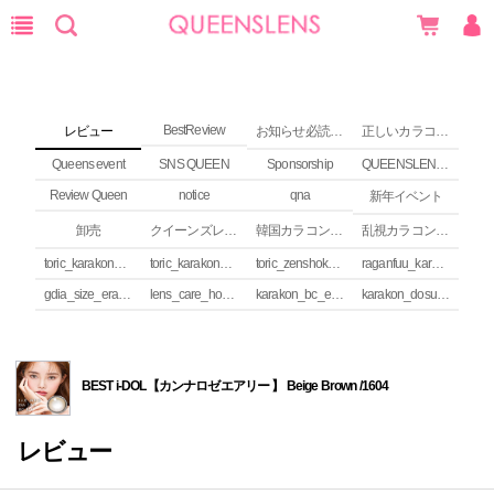
BestReview
レビュー
お知らせ必読 (NEWS)
正しいカラコンの使い方
Queens event
SNS QUEEN
Sponsorship
QUEENSLENS Affiliate Program
Review Queen
notice
qna
新年イベント
卸売
クイーンズレンズ カラコンコラム
韓国カラコンguide
乱視カラコンの安全性
toric_karakon_takai_riyuu
toric_karakon_real_review
toric_zenshoku_review
raganfuu_karakon_erabikata
gdia_size_erabikata
lens_care_houhou
karakon_bc_erabikata
karakon_dosuu_erabikata
BEST i-DOL【カンナロゼエアリー 】 Beige Brown /1604
レビュー