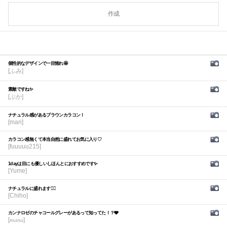
作成
個性的なデザインで一目惚れ🤩
[ふみ]
素敵ですね✨
[ぷか]
ナチュラル感があるブラウンカラコン！
[mari]
カラコン感無くて本当自然に盛れてお気に入り♡
[fuuuuu215]
1dayは目にも優しいしほんとにおすすめです✨
[Yume]
ナチュラルに盛れます🙆‍♀️
[Chiho]
カンナロゼのチャコールグレーがあるって知ってた！？🩶
[𝑚𝑎𝑛𝑎]