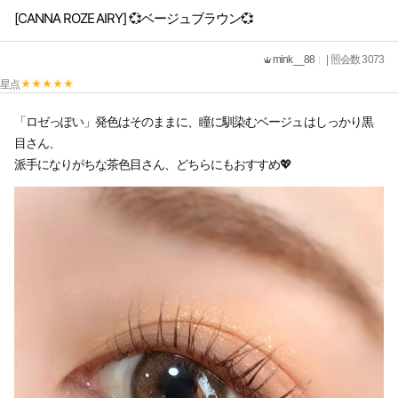
[CANNA ROZE AIRY] 💞ベージュブラウン💞
mink__88
| 照会数 3073
星点
「ロゼっぽい」発色はそのままに、瞳に馴染むベージュはしっかり黒
目さん、
派手になりがちな茶色目さん、どちらにもおすすめ💖