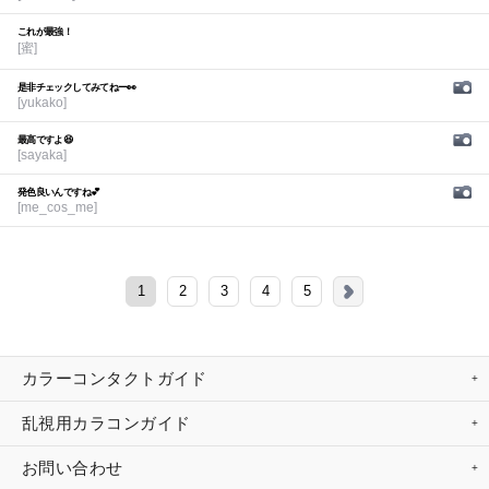
これが最強！
[蜜]
是非チェックしてみてねー👀
[yukako]
最高ですよ😆
[sayaka]
発色良いんですね💕︎
[me_cos_me]
1
2
3
4
5
カラーコンタクトガイド
乱視用カラコンガイド
お問い合わせ