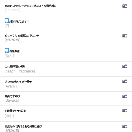
YURIALのグレーがまるで水のような透明感💧
[hs_mam]
絶対リピします！
[Y]
めちゃくちゃ綺麗なカラコン✨
[𝑴𝑰𝑫𝑶𝑹𝑰]
再販希望
[ゆん]
これ1番可愛い🐱❣️
[peach_.fragrance]
chocoかわいすぎ〜🍫❤️
[Ayami]
最高です💓😍
[Sayaka]
お綺麗です❤️ (378)
[ゆか]
自然なのに奥行きある綺麗な色😍
[𝑴𝑰𝑫𝑶𝑹𝑰]