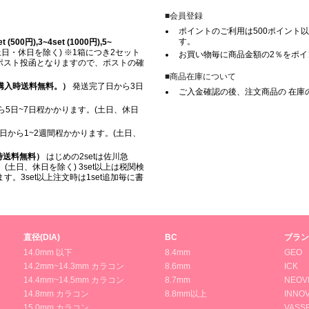
■会員登録
ポイントのご利用は500ポイント以
す。
500円),3~4set (1000円),5~
日・休日を除く) ※1箱につき2セット
お買い物毎に商品金額の2％をポ
※ ポスト投函となりますので、ポストの確
■商品在庫について
上ご購入時送料無料。）
発送完了日から3日
ご入金確認の後、注文商品の 在庫
5日~7日程かかります。(土日、休日
日から1~2週間程かかります。(土日、
入時送料無料）
はじめの2setは佐川急
(土日、休日を除く) 3set以上は税関検
。3set以上注文時は1set追加毎に書
直径(DIA)
BC
ブラン
14.0mm 以下
8.4mm
GEO
14.2mm~14.3mm カラコン
8.6mm
ICK
14.4mm~14.5mm カラコン
8.7mm
NEOV
14.8mm カラコン
8.8mm以上
INNOV
15.0mm カラコン
VASS