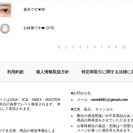
最高です💓😍
(378)
お綺麗です❤️
1
2
3
4
5
6
7
8
9
10
利用約款
個人情報取扱方針
特定商取引に関する法律に
■お問合せ先
VISA・JCB・AMEX・MASTER
メール：
nem6681@gmail.com
時点の為替でレート換算されます。 本
化して送信されます。
■交換、返品 、キャンセル
弊社の発送間違いや不良商品があ
商品の再発送をさせていただきま
お客様都合の返品・交換は一切受け
メージが違った場合等も含みます
ができ次第、商品の発送準備をしま