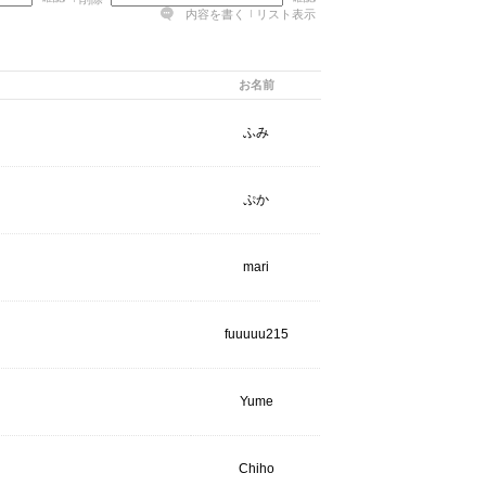
内容を書く
リスト表示
お名前
ふみ
ぷか
mari
fuuuuu215
Yume
Chiho