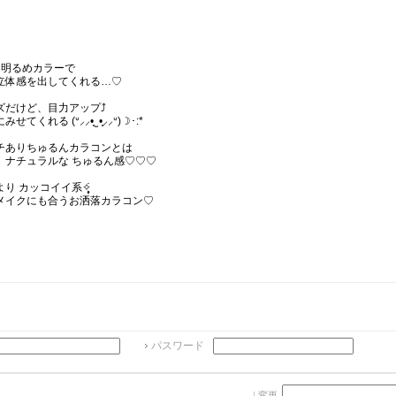
×明るめカラーで
立体感を出してくれる…♡
だけど、目力アップ⤴︎
くれる (ᐡ⸝⸝•̥ ̫ •̥⸝⸝ᐡ)☽･:*
チありちゅるんカラコンとは
、ナチュラルな ちゅるん感♡♡♡
 カッコイイ系✧̣̥̇
メイクにも合うお洒落カラコン♡
パスワード
変更