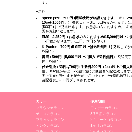
す。
■送料
speed post : 500円 (配送状況が確認できます。 ※ 1~2set (
10set(1500円。）
発送日から3日~5日程かかります。(土
(500円)まで発送出来ます。お急ぎの方におすすめ。 
認をお願い致します。
EMS : 2,350円（お急ぎの方におすすめ/15,000円以
~5日程かかります。(土日、休日を除く)
K-Packet : 700円 (5 SET 以上は送料無料！)
発送してから
を除く)
書留 : 500円（5,000円以上ご購入で送料無料）
発送完了
休日を除く)
代金引換 : 送料1,790円+手数料300円（8set以上ご購
便、3set目からは1〜2週間後に郵便書留で配送致します。
査上問題が発生する場合がございますので分割配送致します
留配送費が200円プラスされます。
カラー
使用期間
ブラウンカラコン
ワンデーカラコン
チョコカラコン
3/7日用カラコン
ブラックカラコン
2ウィークカラコン
ピンクカラコン
1ヶ月カラコン
ブルーカラコン
3ヶ月カラコン