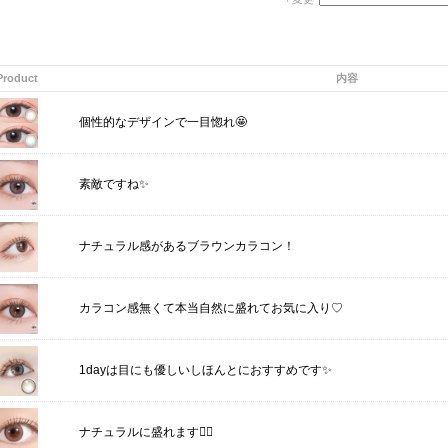
Product
内容
個性的なデザインで一目惚れ🤩
素敵ですね✨
ナチュラル感があるブラウンカラコン！
カラコン感無くて本当自然に盛れてお気に入り♡
1dayは目にも優しいしほんとにおすすめです✨
ナチュラルに盛れます🙆‍♀️