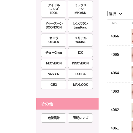
アイドル
ミックス
レンズ
アン
i-DOL
MIX ANN
No.
ドゥーヌーン
レンズラン
DOONOON
LensRang
4066
オロラ
ユリアル
OLOLA
YURIAL
チューChuu
ICK
4065
NEOVISION
INNOVISION
4064
VASSEN
DUEBA
GEO
MAXLOOK
4063
その他
4062
色覚異常
透明レンズ
4061