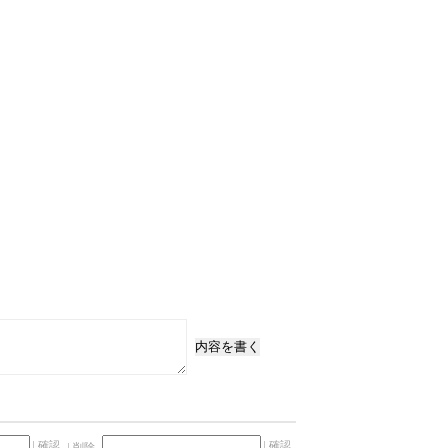
内容を書く
確認
確認
削除