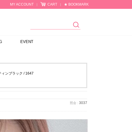
MY ACCOUNT
CART
★ BOOKMARK
|
|
G
EVENT
ンブラック / 1647
3037
照会 :