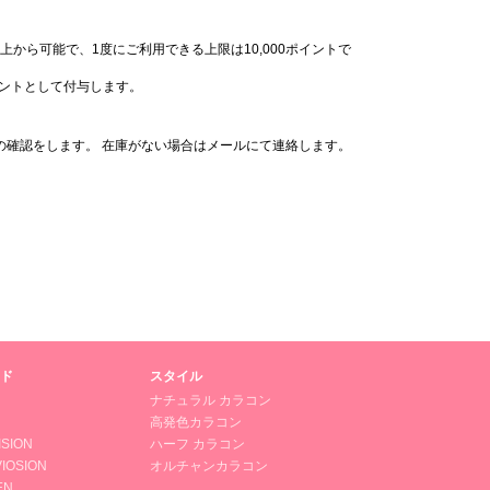
上から可能で、1度にご利用できる上限は10,000ポイントで
イントとして付与します。
の確認をします。 在庫がない場合はメールにて連絡します。
ド
スタイル
ナチュラル カラコン
高発色カラコン
ISION
ハーフ カラコン
IOSION
オルチャンカラコン
EN