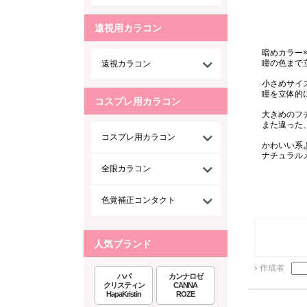
遠視用カラコン
暗めカラー
瞳の色まで
遠視カラコン
小さめサイズ
瞳を立体的にみせて
コスプレ用カラコン
大きめのフ
また違った
コスプレ用カラコン
かわいい系より
ナチュラル
全眼カラコン
色覚補正コンタクト
人気ブランド
作成者
ハパ
カンナロゼ
クリスティン
CANNA
HapaKristin
ROZE