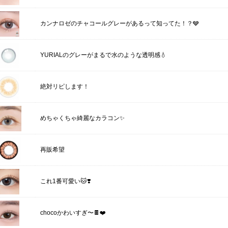
カンナロゼのチャコールグレーがあるって知ってた！？🩶
YURIALのグレーがまるで水のような透明感💧
絶対リピします！
めちゃくちゃ綺麗なカラコン✨
再販希望
これ1番可愛い🐱❣️
chocoかわいすぎ〜🍫❤️