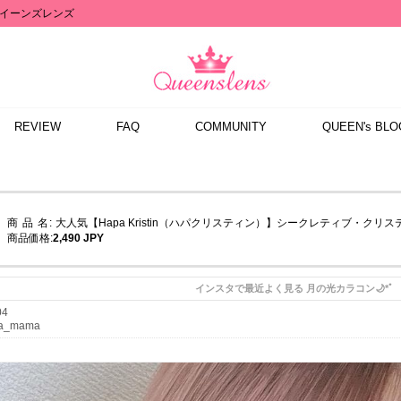
イーンズレンズ
REVIEW
FAQ
COMMUNITY
QUEEN's BLO
商 品 名:
大人気【Hapa Kristin（ハパクリスティン）】シークレティブ・クリスティ
商品価格:
2,490 JPY
インスタで最近よく見る 月の光カラコン🌙*ﾟ
04
da_mama