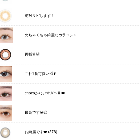
絶対リピします！
めちゃくちゃ綺麗なカラコン✨
再販希望
これ1番可愛い🐱❣️
chocoかわいすぎ〜🍫❤️
最高です💓😍
(378)
お綺麗です❤️