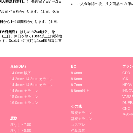
上ご購入時送料無料。）
発送完了日から3日
ご入金確認の後、注文商品の 在庫
5日~7日程かかります。(土日、休日
日から1~2週間程かかります。(土日、
入時送料無料）
はじめの2setは佐川急
(土日、休日を除く) 3set以上は税関検
。3set以上注文時は1set追加毎に書
直径(DIA)
BC
ブラン
14.0mm 以下
8.4mm
GEO
14.2mm~14.3mm カラコン
8.6mm
ICK
14.4mm~14.5mm カラコン
8.7mm
NEOV
14.8mm カラコン
8.8mm以上
INNOV
15.0mm カラコン
VASS
16.0mm カラコン
DUEB
その他
CNC
遠視カラコン
その他
度数
乱視カラコン
度なし~-7.00
コスプレ
度なし~-8.00
色覚異常