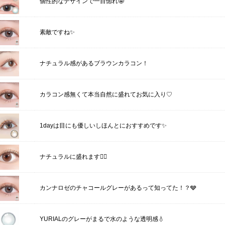
個性的なデザインで一目惚れ🤩
素敵ですね✨
ナチュラル感があるブラウンカラコン！
カラコン感無くて本当自然に盛れてお気に入り♡
1dayは目にも優しいしほんとにおすすめです✨
ナチュラルに盛れます🙆‍♀️
カンナロゼのチャコールグレーがあるって知ってた！？🩶
YURIALのグレーがまるで水のような透明感💧