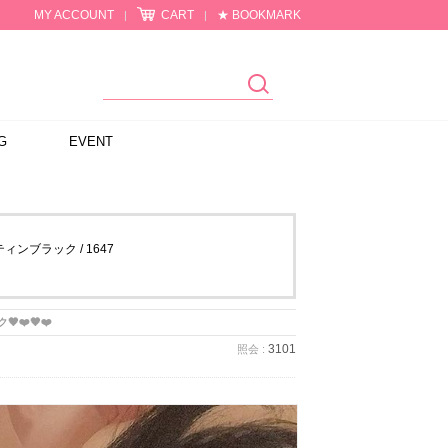
MY ACCOUNT
CART
★ BOOKMARK
|
|
G
EVENT
ンブラック / 1647
🖤❤️🖤❤️
3101
照会 :