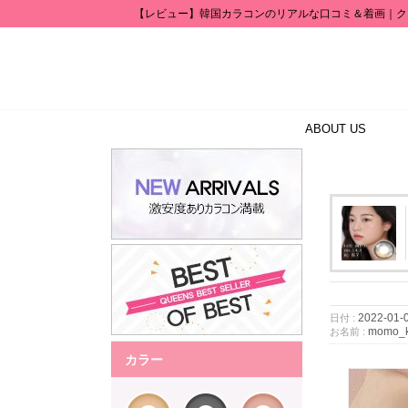
【レビュー】韓国カラコンのリアルな口コミ＆着画｜ク
ABOUT US
2022-01-
日付 :
momo_k
お名前 :
カラー