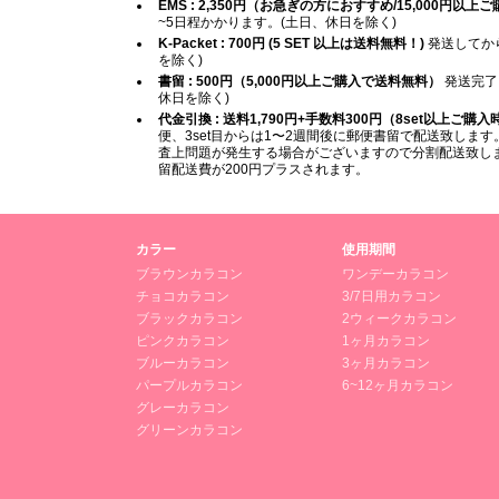
EMS : 2,350円（お急ぎの方におすすめ/15,000円以
~5日程かかります。(土日、休日を除く)
K-Packet : 700円 (5 SET 以上は送料無料！)
発送してから
を除く)
書留 : 500円（5,000円以上ご購入で送料無料）
発送完了
休日を除く)
代金引換 : 送料1,790円+手数料300円（8set以上ご購
便、3set目からは1〜2週間後に郵便書留で配送致します。
査上問題が発生する場合がございますので分割配送致します
留配送費が200円プラスされます。
カラー
使用期間
ブラウンカラコン
ワンデーカラコン
チョコカラコン
3/7日用カラコン
ブラックカラコン
2ウィークカラコン
ピンクカラコン
1ヶ月カラコン
ブルーカラコン
3ヶ月カラコン
パープルカラコン
6~12ヶ月カラコン
グレーカラコン
グリーンカラコン