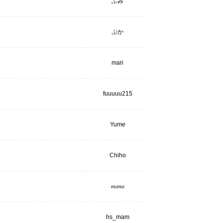
ふみ
ぷか
mari
fuuuuu215
Yume
Chiho
𝑚𝑎𝑛𝑎
hs_mam