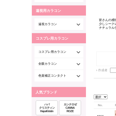
遠視用カラコン
皆さんの感
少しシーク
遠視カラコン
ナチュラル
コスプレ用カラコン
コスプレ用カラコン
全眼カラコン
作成者
色覚補正コンタクト
人気ブランド
ハパ
カンナロゼ
No.
クリスティン
CANNA
HapaKristin
ROZE