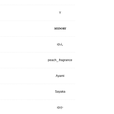
Y
𝑴𝑰𝑫𝑶𝑹𝑰
ゆん
peach_.fragrance
Ayami
Sayaka
ゆか