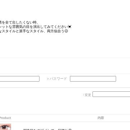
情を全て出したくない時、
レットな雰囲気の目を演出してみてください💓
なスタイルと派手なスタイル、両方似合う😉
パスワード
変更
Product
内容