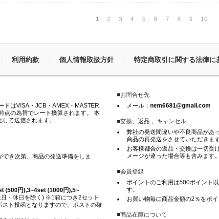
1
2
3
4
5
6
7
8
9
10
利用約款
個人情報取扱方針
特定商取引に関する法律に
■お問合せ先
VISA・JCB・AMEX・MASTER
メール：
nem6681@gmail.com
時点の為替でレート換算されます。 本
化して送信されます。
■交換、返品 、キャンセル
弊社の発送間違いや不良商品があ
商品の再発送をさせていただきま
お客様都合の返品・交換は一切受け
メージが違った場合等も含みます
ができ次第、商品の発送準備をしま
■会員登録
ポイントのご利用は500ポイント以
す。
500円),3~4set (1000円),5~
日・休日を除く) ※1箱につき2セット
お買い物毎に商品金額の2％をポ
※ ポスト投函となりますので、ポストの確
■商品在庫について