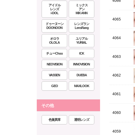
4066
アイドル
ミックス
レンズ
アン
i-DOL
MIX ANN
4065
ドゥーヌーン
レンズラン
DOONOON
LensRang
4064
オロラ
ユリアル
OLOLA
YURIAL
チューChuu
ICK
4063
NEOVISION
INNOVISION
VASSEN
DUEBA
4062
GEO
MAXLOOK
4061
その他
4060
色覚異常
透明レンズ
4059