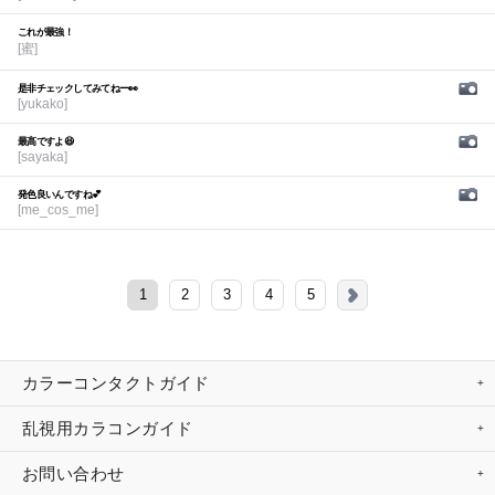
これが最強！
[蜜]
是非チェックしてみてねー👀
[yukako]
最高ですよ😆
[sayaka]
発色良いんですね💕︎
[me_cos_me]
1
2
3
4
5
カラーコンタクトガイド
乱視用カラコンガイド
お問い合わせ