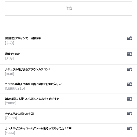
作成
個性的なデザインで一目惚れ🤩
[ふみ]
素敵ですね✨
[ぷか]
ナチュラル感があるブラウンカラコン！
[mari]
カラコン感無くて本当自然に盛れてお気に入り♡
[fuuuuu215]
1dayは目にも優しいしほんとにおすすめです✨
[Yume]
ナチュラルに盛れます🙆‍♀️
[Chiho]
カンナロゼのチャコールグレーがあるって知ってた！？🩶
[𝑚𝑎𝑛𝑎]