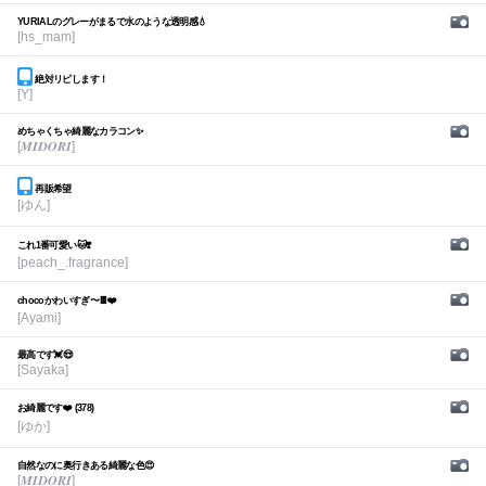
YURIALのグレーがまるで水のような透明感💧
[hs_mam]
絶対リピします！
[Y]
めちゃくちゃ綺麗なカラコン✨
[𝑴𝑰𝑫𝑶𝑹𝑰]
再販希望
[ゆん]
これ1番可愛い🐱❣️
[peach_.fragrance]
chocoかわいすぎ〜🍫❤️
[Ayami]
最高です💓😍
[Sayaka]
お綺麗です❤️ (378)
[ゆか]
自然なのに奥行きある綺麗な色😍
[𝑴𝑰𝑫𝑶𝑹𝑰]