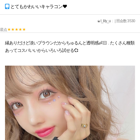
とてもかわいいキャラコン♥
l_lily_u
| 照会数 3530
星点
縁ありだけど淡いブラウンだからちゅるんと透明感👶🏻 . たくさん種類
あってコスパいいからいろいろ試せる💞