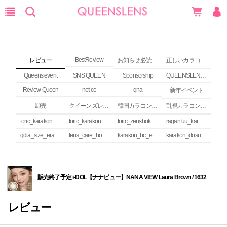
BestReview
レビュー
お知らせ必読 (NEWS)
正しいカラコンの使い方
Queens event
SNS QUEEN
Sponsorship
QUEENSLENS Affiliate Program
Review Queen
notice
qna
新年イベント
卸売
クイーンズレンズ カラコンコラム
韓国カラコンguide
乱視カラコンの安全性
toric_karakon_takai_riyuu
toric_karakon_real_review
toric_zenshoku_review
raganfuu_karakon_erabikata
gdia_size_erabikata
lens_care_houhou
karakon_bc_erabikata
karakon_dosuu_erabikata
販売終了予定 i-DOL【ナナビュー】NANA VIEW Laura Brown / 1632
レビュー