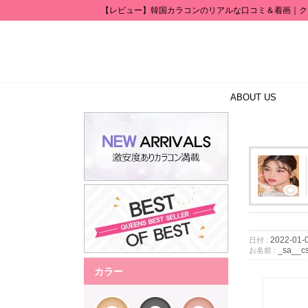
【レビュー】韓国カラコンのリアルな口コミ＆着画｜ク
ABOUT US
2022-01-
日付 :
_sa__c
お名前 :
カラー