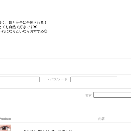
多く、瞳と完全に合体される！
とても自然で好きです💓
ゃれになりたいならおすすめ😉
パスワード
変更
Product
内容