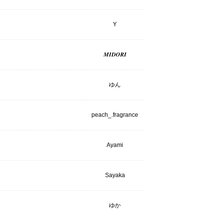
Y
𝑴𝑰𝑫𝑶𝑹𝑰
ゆん
peach_.fragrance
Ayami
Sayaka
ゆか