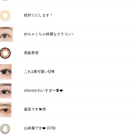
絶対リピします！
めちゃくちゃ綺麗なカラコン✨
再販希望
これ1番可愛い🐱❣️
chocoかわいすぎ〜🍫❤️
最高です💓😍
(378)
お綺麗です❤️