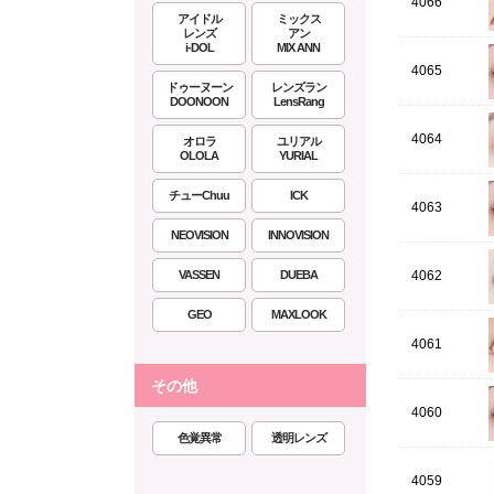
4066
アイドル
ミックス
レンズ
アン
i-DOL
MIX ANN
4065
ドゥーヌーン
レンズラン
DOONOON
LensRang
4064
オロラ
ユリアル
OLOLA
YURIAL
チューChuu
ICK
4063
NEOVISION
INNOVISION
VASSEN
DUEBA
4062
GEO
MAXLOOK
4061
その他
4060
色覚異常
透明レンズ
4059