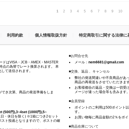
1
2
3
4
5
6
7
8
9
10
利用約款
個人情報取扱方針
特定商取引に関する法律に
■お問合せ先
VISA・JCB・AMEX・MASTER
メール：
nem6681@gmail.com
時点の為替でレート換算されます。 本
化して送信されます。
■交換、返品 、キャンセル
弊社の発送間違いや不良商品があ
商品の再発送をさせていただきま
お客様都合の返品・交換は一切受け
メージが違った場合等も含みます
ができ次第、商品の発送準備をしま
■会員登録
ポイントのご利用は500ポイント以
す。
500円),3~4set (1000円),5~
日・休日を除く) ※1箱につき2セット
お買い物毎に商品金額の2％をポ
※ ポスト投函となりますので、ポストの確
■商品在庫について