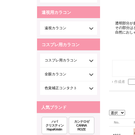
遠視用カラコン
透明部分が
その部分は
遠視カラコン
自然におし
コスプレ用カラコン
コスプレ用カラコン
全眼カラコン
作成者
色覚補正コンタクト
人気ブランド
ハパ
カンナロゼ
No.
クリスティン
CANNA
HapaKristin
ROZE