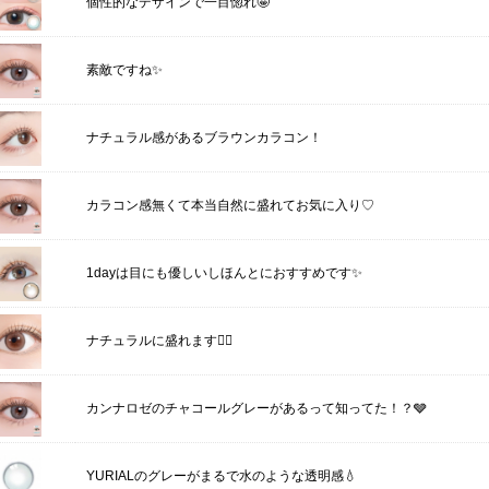
個性的なデザインで一目惚れ🤩
素敵ですね✨
ナチュラル感があるブラウンカラコン！
カラコン感無くて本当自然に盛れてお気に入り♡
1dayは目にも優しいしほんとにおすすめです✨
ナチュラルに盛れます🙆‍♀️
カンナロゼのチャコールグレーがあるって知ってた！？🩶
YURIALのグレーがまるで水のような透明感💧