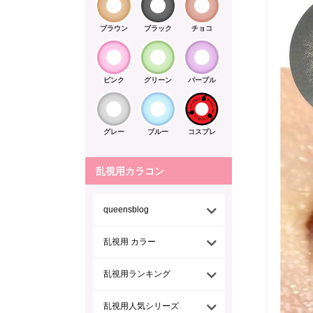
ブラウン
ブラック
チョコ
ピンク
グリーン
パープル
グレー
ブルー
コスプレ
乱視用カラコン
queensblog
乱視用 カラー
乱視用ランキング
乱視用人気シリーズ