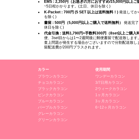
EMS : 2,350円（お急ぎの方におすすめ/15,000円以
~5日程かかります。(土日、休日を除く)
K-Packet : 700円 (5 SET 以上は送料無料！)
発送してから
を除く)
書留 : 500円（5,000円以上ご購入で送料無料）
発送完了
休日を除く)
代金引換 : 送料1,790円+手数料300円（8set以上ご購
便、3set目からは1〜2週間後に郵便書留で配送致します。
査上問題が発生する場合がございますので分割配送致します
留配送費が200円プラスされます。
カラー
使用期間
ブラウンカラコン
ワンデーカラコン
チョコカラコン
3/7日用カラコン
ブラックカラコン
2ウィークカラコン
ピンクカラコン
1ヶ月カラコン
ブルーカラコン
3ヶ月カラコン
パープルカラコン
6~12ヶ月カラコン
グレーカラコン
グリーンカラコン