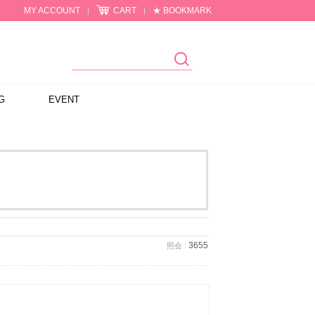
MY ACCOUNT
CART
★ BOOKMARK
|
|
G
EVENT
3655
照会 :