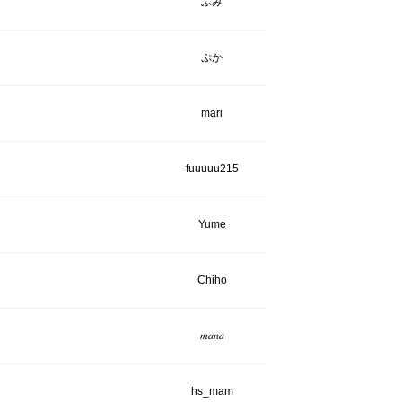
ふみ
ぷか
mari
fuuuuu215
Yume
Chiho
𝑚𝑎𝑛𝑎
hs_mam