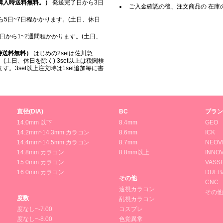
上ご購入時送料無料。）
発送完了日から3日
ご入金確認の後、注文商品の 在庫
5日~7日程かかります。(土日、休日
日から1~2週間程かかります。(土日、
入時送料無料）
はじめの2setは佐川急
(土日、休日を除く) 3set以上は税関検
。3set以上注文時は1set追加毎に書
直径(DIA)
BC
ブラン
14.0mm 以下
8.4mm
GEO
14.2mm~14.3mm カラコン
8.6mm
ICK
14.4mm~14.5mm カラコン
8.7mm
NEOV
14.8mm カラコン
8.8mm以上
INNOV
15.0mm カラコン
VASS
16.0mm カラコン
DUEB
その他
CNC
遠視カラコン
その他
度数
乱視カラコン
度なし~-7.00
コスプレ
度なし~-8.00
色覚異常