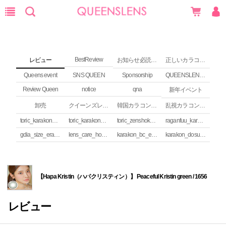
BestReview
レビュー
お知らせ必読 (NEWS)
正しいカラコンの使い方
Queens event
SNS QUEEN
Sponsorship
QUEENSLENS Affiliate Program
Review Queen
notice
qna
新年イベント
卸売
クイーンズレンズ カラコンコラム
韓国カラコンguide
乱視カラコンの安全性
toric_karakon_takai_riyuu
toric_karakon_real_review
toric_zenshoku_review
raganfuu_karakon_erabikata
gdia_size_erabikata
lens_care_houhou
karakon_bc_erabikata
karakon_dosuu_erabikata
【Hapa Kristin（ハパクリスティン）】 Peaceful Kristin green / 1656
レビュー