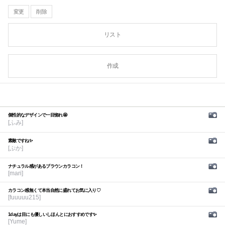
変更
削除
リスト
作成
個性的なデザインで一目惚れ🤩
[ふみ]
素敵ですね✨
[ぷか]
ナチュラル感があるブラウンカラコン！
[mari]
カラコン感無くて本当自然に盛れてお気に入り♡
[fuuuuu215]
1dayは目にも優しいしほんとにおすすめです✨
[Yume]