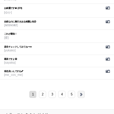
お綺麗です❤️ (378)
[ゆか]
自然なのに奥行きある綺麗な色😍
[𝑴𝑰𝑫𝑶𝑹𝑰]
これが最強！
[蜜]
是非チェックしてみてねー👀
[yukako]
最高ですよ😆
[sayaka]
発色良いんですね💕︎
[me_cos_me]
1
2
3
4
5