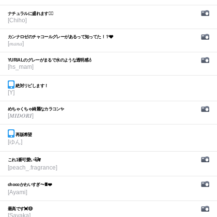
ナチュラルに盛れます🙆‍♀️
[Chiho]
カンナロゼのチャコールグレーがあるって知ってた！？🩶
[𝑚𝑎𝑛𝑎]
YURIALのグレーがまるで水のような透明感💧
[hs_mam]
絶対リピします！
[Y]
めちゃくちゃ綺麗なカラコン✨
[𝑴𝑰𝑫𝑶𝑹𝑰]
再販希望
[ゆん]
これ1番可愛い🐱❣️
[peach_.fragrance]
chocoかわいすぎ〜🍫❤️
[Ayami]
最高です💓😍
[Sayaka]