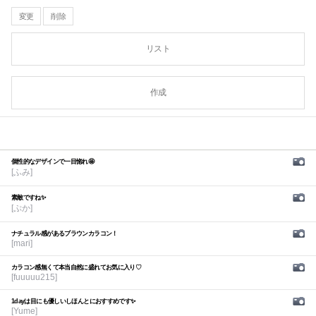
変更
削除
リスト
作成
個性的なデザインで一目惚れ🤩
[ふみ]
素敵ですね✨
[ぷか]
ナチュラル感があるブラウンカラコン！
[mari]
カラコン感無くて本当自然に盛れてお気に入り♡
[fuuuuu215]
1dayは目にも優しいしほんとにおすすめです✨
[Yume]