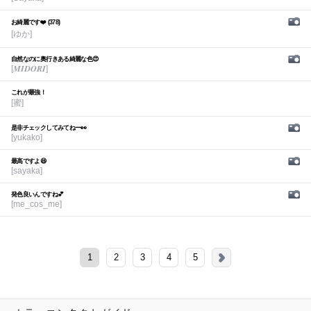
お綺麗です❤️ (378)
[ゆか]
自然なのに奥行きある綺麗な色😍
[𝑴𝑰𝑫𝑶𝑹𝑰]
これが最強！
[蜜]
是非チェックしてみてねー👀
[yukako]
最高ですよ😆
[sayaka]
発色良いんですね💕︎
[me_cos_me]
1
2
3
4
5