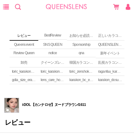
BestReview
レビュー
お知らせ必読 (NEWS)
正しいカラコンの使い方
Queens event
SNS QUEEN
Sponsorship
QUEENSLENS Affiliate Program
Review Queen
notice
qna
新年イベント
卸売
クイーンズレンズ カラコンコラム
韓国カラコンguide
乱視カラコンの安全性
toric_karakon_takai_riyuu
toric_karakon_real_review
toric_zenshoku_review
raganfuu_karakon_erabikata
gdia_size_erabikata
lens_care_houhou
karakon_bc_erabikata
karakon_dosuu_erabikata
i-DOL 【カンナロゼ】ヌードブラウン/1611
レビュー