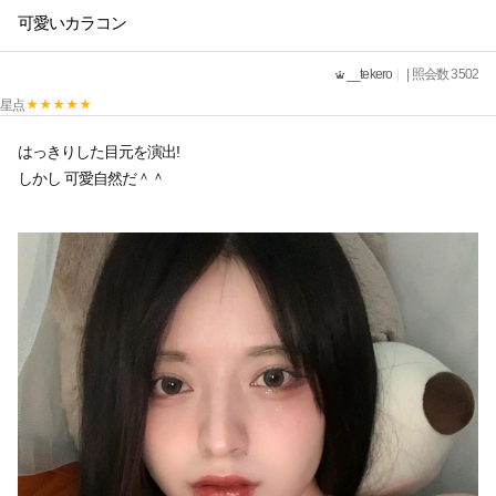
可愛いカラコン
__tekero
| 照会数 3502
星点
はっきりした目元を演出!
しかし 可愛自然だ＾＾