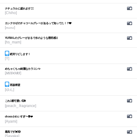
ナチュラルに盛れます🙆‍♀️
[Chiho]
カンナロゼのチャコールグレーがあるって知ってた！？🩶
[𝑚𝑎𝑛𝑎]
YURIALのグレーがまるで水のような透明感💧
[hs_mam]
絶対リピします！
[Y]
めちゃくちゃ綺麗なカラコン✨
[𝑴𝑰𝑫𝑶𝑹𝑰]
再販希望
[ゆん]
これ1番可愛い🐱❣️
[peach_.fragrance]
chocoかわいすぎ〜🍫❤️
[Ayami]
最高です💓😍
[Sayaka]