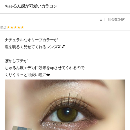
ちゅるん感が可愛いカラコン
| 照会数 3494
星点
ナチュラルなオリーブカラーが
瞳を明るく見せてくれるレンズ🫒💕
ぼかしフチが
ちゅるん度＋デカ目効果をupさせてくれるので
くりくりっと可愛い瞳に❤️