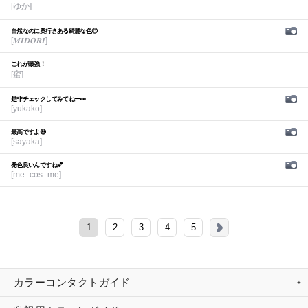
[ゆか]
自然なのに奥行きある綺麗な色😍
[𝑴𝑰𝑫𝑶𝑹𝑰]
これが最強！
[蜜]
是非チェックしてみてねー👀
[yukako]
最高ですよ😆
[sayaka]
発色良いんですね💕︎
[me_cos_me]
1
2
3
4
5
カラーコンタクトガイド