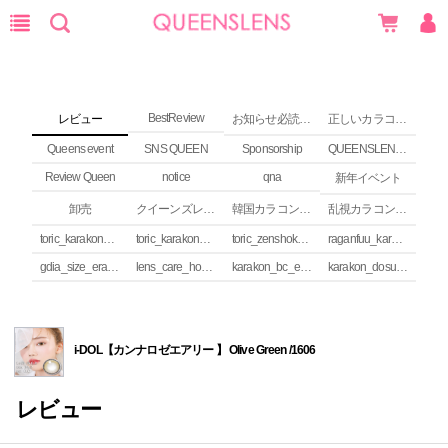
BestReview
レビュー
お知らせ必読 (NEWS)
正しいカラコンの使い方
Queens event
SNS QUEEN
Sponsorship
QUEENSLENS Affiliate Program
Review Queen
notice
qna
新年イベント
卸売
クイーンズレンズ カラコンコラム
韓国カラコンguide
乱視カラコンの安全性
toric_karakon_takai_riyuu
toric_karakon_real_review
toric_zenshoku_review
raganfuu_karakon_erabikata
gdia_size_erabikata
lens_care_houhou
karakon_bc_erabikata
karakon_dosuu_erabikata
i-DOL【カンナロゼエアリー 】 Olive Green /1606
レビュー