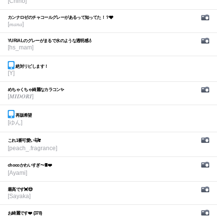
[Chiho]
カンナロゼのチャコールグレーがあるって知ってた！？🩶
[𝑚𝑎𝑛𝑎]
YURIALのグレーがまるで水のような透明感💧
[hs_mam]
絶対リピします！
[Y]
めちゃくちゃ綺麗なカラコン✨
[𝑴𝑰𝑫𝑶𝑹𝑰]
再販希望
[ゆん]
これ1番可愛い🐱❣️
[peach_.fragrance]
chocoかわいすぎ〜🍫❤️
[Ayami]
最高です💓😍
[Sayaka]
お綺麗です❤️ (378)