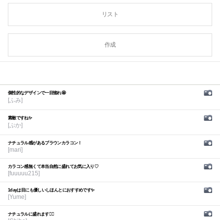
リスト
作成
個性的なデザインで一目惚れ🤩
[ふみ]
素敵ですね✨
[ぷか]
ナチュラル感があるブラウンカラコン！
[mari]
カラコン感無くて本当自然に盛れてお気に入り♡
[fuuuuu215]
1dayは目にも優しいしほんとにおすすめです✨
[Yume]
ナチュラルに盛れます🙆‍♀️