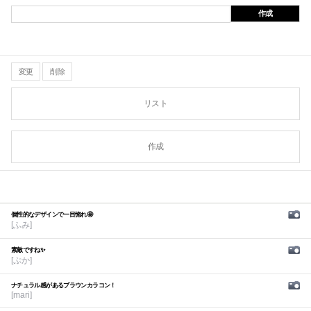
作成
変更
削除
リスト
作成
個性的なデザインで一目惚れ🤩
[ふみ]
素敵ですね✨
[ぷか]
ナチュラル感があるブラウンカラコン！
[mari]