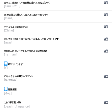
カラコン感無くて本当自然に盛れてお気に入り♡
[fuuuuu215]
1dayは目にも優しいしほんとにおすすめです✨
[Yume]
ナチュラルに盛れます🙆‍♀️
[Chiho]
カンナロゼのチャコールグレーがあるって知ってた！？🩶
[𝑚𝑎𝑛𝑎]
YURIALのグレーがまるで水のような透明感💧
[hs_mam]
絶対リピします！
[Y]
めちゃくちゃ綺麗なカラコン✨
[𝑴𝑰𝑫𝑶𝑹𝑰]
再販希望
[ゆん]
これ1番可愛い🐱❣️
[peach_.fragrance]