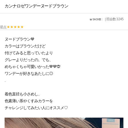
カンナロゼワンデーヌードブラウン
sᴀᴄʜɪᴇ
| 照会数 3245
星点
ヌードブラウン🤎
カラーはブラウンだけど
付けてみると思っていたより
グレーよりだったの。でも、
めちゃくちゃ可愛いかった🤎🤎🙊
ワンデーが好きなあたしに◎
.
着色直径も小さめし、
色素薄い系やくすみカラーを
チャレンジしてみたい人にオススメ♡