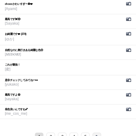
chocoかわいすぎ〜🍫❤️
[Ayami]
最高です💓😍
[Sayaka]
お綺麗です❤️ (378)
[ゆか]
自然なのに奥行きある綺麗な色😍
[𝑴𝑰𝑫𝑶𝑹𝑰]
これが最強！
[蜜]
是非チェックしてみてねー👀
[yukako]
最高ですよ😆
[sayaka]
発色良いんですね💕︎
[me_cos_me]