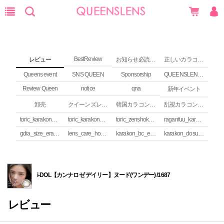
BestReview
レビュー
お知らせ必読 (NEWS)
正しいカラコンの使い方
Queens event
SNS QUEEN
Sponsorship
QUEENSLENS Affiliate Program
Review Queen
notice
qna
新年イベント
卸売
クイーンズレンズ カラコンコラム
韓国カラコンguide
乱視カラコンの安全性
toric_karakon_takai_riyuu
toric_karakon_real_review
toric_zenshoku_review
raganfuu_karakon_erabikata
gdia_size_erabikata
lens_care_houhou
karakon_bc_erabikata
karakon_dosuu_erabikata
i-DOL【カンナロゼ デイリー】ヌード(ワンデー) /1687
レビュー