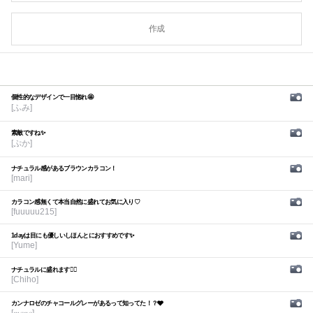
作成
個性的なデザインで一目惚れ🤩
[ふみ]
素敵ですね✨
[ぷか]
ナチュラル感があるブラウンカラコン！
[mari]
カラコン感無くて本当自然に盛れてお気に入り♡
[fuuuuu215]
1dayは目にも優しいしほんとにおすすめです✨
[Yume]
ナチュラルに盛れます🙆‍♀️
[Chiho]
カンナロゼのチャコールグレーがあるって知ってた！？🩶