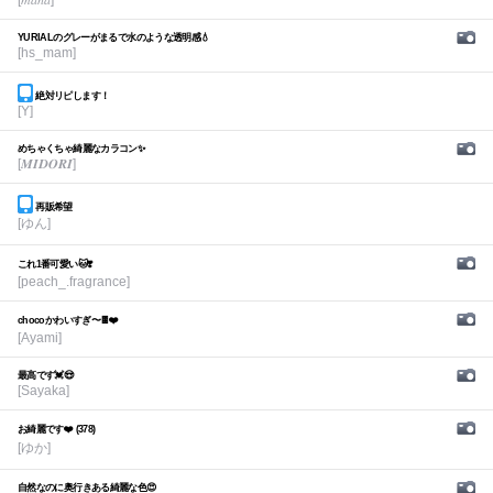
[𝑚𝑎𝑛𝑎]
YURIALのグレーがまるで水のような透明感💧
[hs_mam]
絶対リピします！
[Y]
めちゃくちゃ綺麗なカラコン✨
[𝑴𝑰𝑫𝑶𝑹𝑰]
再販希望
[ゆん]
これ1番可愛い🐱❣️
[peach_.fragrance]
chocoかわいすぎ〜🍫❤️
[Ayami]
最高です💓😍
[Sayaka]
お綺麗です❤️ (378)
[ゆか]
自然なのに奥行きある綺麗な色😍