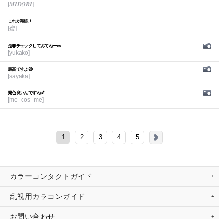
[𝑴𝑰𝑫𝑶𝑹𝑰]
これが最強！
[蜜]
是非チェックしてみてねー👀
[yukako]
最高ですよ😆
[sayaka]
発色良いんですね💕︎
[me_cos_me]
1
2
3
4
5
カラーコンタクトガイド
乱視用カラコンガイド
お問い合わせ