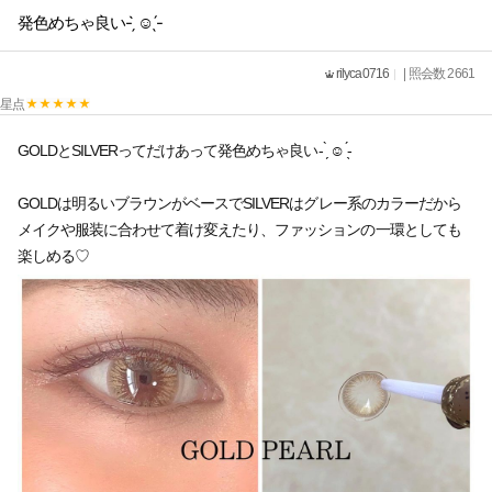
発色めちゃ良い- ̗̀ ☺︎ ̖́-
rilyca0716
| 照会数 2661
星点
GOLDとSILVERってだけあって発色めちゃ良い- ̗̀ ☺︎ ̖́-
GOLDは明るいブラウンがベースでSILVERはグレー系のカラーだから
メイクや服装に合わせて着け変えたり、ファッションの一環としても
楽しめる♡