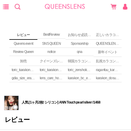
BestReview
レビュー
お知らせ必読 (NEWS)
正しいカラコンの使い方
Queens event
SNS QUEEN
Sponsorship
QUEENSLENS Affiliate Program
Review Queen
notice
qna
新年イベント
卸売
クイーンズレンズ カラコンコラム
韓国カラコンguide
乱視カラコンの安全性
toric_karakon_takai_riyuu
toric_karakon_real_review
toric_zenshoku_review
raganfuu_karakon_erabikata
gdia_size_erabikata
lens_care_houhou
karakon_bc_erabikata
karakon_dosuu_erabikata
人気 [1ヶ月2枚/ シリコン] ANN Touch pearl silver /1468
レビュー