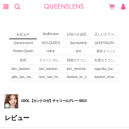
BestReview
レビュー
お知らせ必読 (NEWS)
正しいカラコンの使い方
Queens event
SNS QUEEN
Sponsorship
QUEENSLENS Affiliate Program
Review Queen
notice
qna
新年イベント
卸売
クイーンズレンズ カラコンコラム
韓国カラコンguide
乱視カラコンの安全性
toric_karakon_takai_riyuu
toric_karakon_real_review
toric_zenshoku_review
raganfuu_karakon_erabikata
gdia_size_erabikata
lens_care_houhou
karakon_bc_erabikata
karakon_dosuu_erabikata
i-DOL 【カンナロゼ】チャコールグレー /1613
レビュー