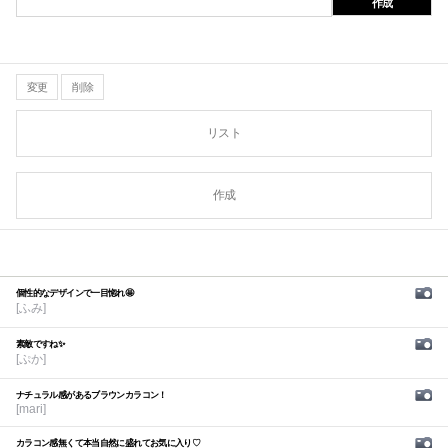
作成
変更
削除
リスト
作成
個性的なデザインで一目惚れ🤩
[ふみ]
素敵ですね✨
[ぷか]
ナチュラル感があるブラウンカラコン！
[mari]
カラコン感無くて本当自然に盛れてお気に入り♡