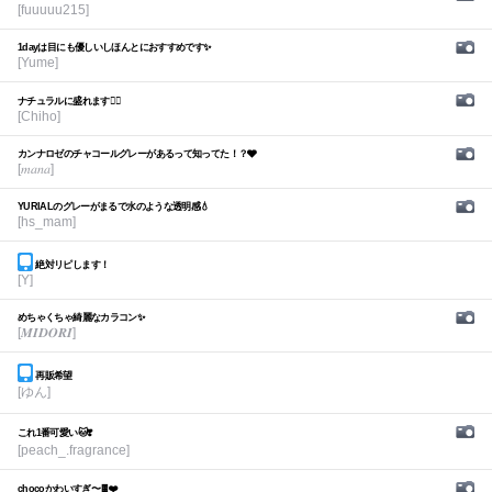
[fuuuuu215]
1dayは目にも優しいしほんとにおすすめです✨
[Yume]
ナチュラルに盛れます🙆‍♀️
[Chiho]
カンナロゼのチャコールグレーがあるって知ってた！？🩶
[𝑚𝑎𝑛𝑎]
YURIALのグレーがまるで水のような透明感💧
[hs_mam]
絶対リピします！
[Y]
めちゃくちゃ綺麗なカラコン✨
[𝑴𝑰𝑫𝑶𝑹𝑰]
再販希望
[ゆん]
これ1番可愛い🐱❣️
[peach_.fragrance]
chocoかわいすぎ〜🍫❤️