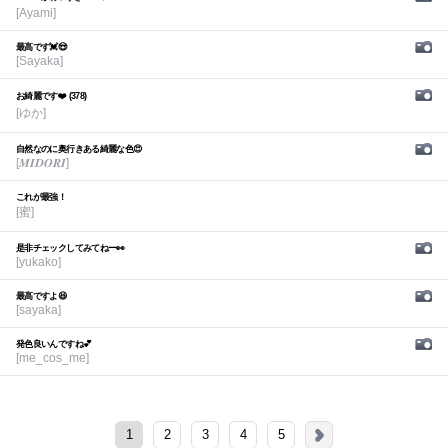
[Ayami]
最高です💓😍
[Sayaka]
お綺麗です❤️ (378)
[ゆか]
自然なのに奥行きある綺麗な色😍
[𝑴𝑰𝑫𝑶𝑹𝑰]
これが最強！
[蜜]
是非チェックしてみてねー👀
[yukako]
最高ですよ😆
[sayaka]
発色良いんですね💕︎
[me_cos_me]
1
2
3
4
5