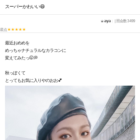
スーパーかわいい😆
𝗮𝘆𝗮
| 照会数 3499
星点
最近おめめを
めっちゃナチュラルなカラコンに
変えてみたっ🤭💭
秋っぽくて
とってもお気に入りやのおお💕