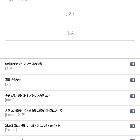
リスト
作成
個性的なデザインで一目惚れ🤩
[ふみ]
素敵ですね✨
[ぷか]
ナチュラル感があるブラウンカラコン！
[mari]
カラコン感無くて本当自然に盛れてお気に入り♡
[fuuuuu215]
1dayは目にも優しいしほんとにおすすめです✨
[Yume]