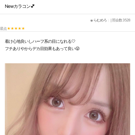
Newカラコン💕
らむめろ
| 照会数 3528
星点
着け心地良いしハーフ系の目になれる🤍
フチありやからデカ目効果もあって良い😜