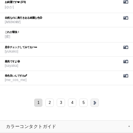
お綺麗です❤️ (378)
[ゆか]
自然なのに奥行きある綺麗な色😍
[𝑴𝑰𝑫𝑶𝑹𝑰]
これが最強！
[蜜]
是非チェックしてみてねー👀
[yukako]
最高ですよ😆
[sayaka]
発色良いんですね💕︎
[me_cos_me]
1
2
3
4
5
カラーコンタクトガイド