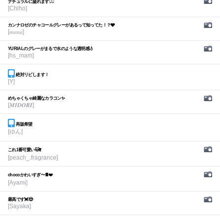
ナチュラルに盛れます🙆‍♀️
[Chiho]
カンナロゼのチャコールグレーがあるって知ってた！？🩶
[𝑚𝑎𝑛𝑎]
YURIALのグレーがまるで水のような透明感💧
[hs_mam]
絶対リピします！
[Y]
めちゃくちゃ綺麗なカラコン✨
[𝑴𝑰𝑫𝑶𝑹𝑰]
再販希望
[ゆん]
これ1番可愛い🐱❣️
[peach_.fragrance]
chocoかわいすぎ〜🍫❤️
[Ayami]
最高です💓😍
[Sayaka]