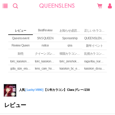
BestReview
レビュー
お知らせ必読 (NEWS)
正しいカラコンの使い方
Queens event
SNS QUEEN
Sponsorship
QUEENSLENS Affiliate Program
Review Queen
notice
qna
新年イベント
卸売
クイーンズレンズ カラコンコラム
韓国カラコンguide
乱視カラコンの安全性
toric_karakon_takai_riyuu
toric_karakon_real_review
toric_zenshoku_review
raganfuu_karakon_erabikata
gdia_size_erabikata
lens_care_houhou
karakon_bc_erabikata
karakon_dosuu_erabikata
人気
[ Lucky! ¥990]
【１年カラコン】 Clara グレー / 238
レビュー