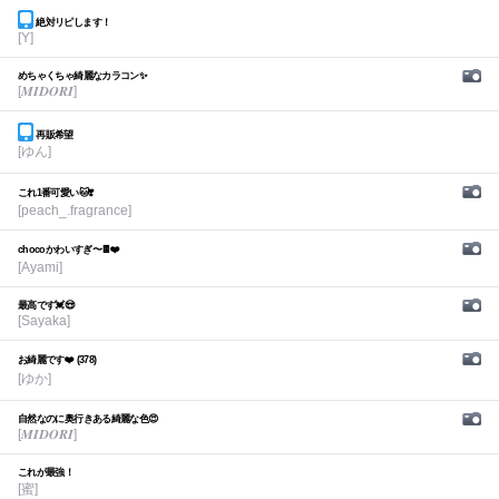
絶対リピします！
[Y]
めちゃくちゃ綺麗なカラコン✨
[𝑴𝑰𝑫𝑶𝑹𝑰]
再販希望
[ゆん]
これ1番可愛い🐱❣️
[peach_.fragrance]
chocoかわいすぎ〜🍫❤️
[Ayami]
最高です💓😍
[Sayaka]
お綺麗です❤️ (378)
[ゆか]
自然なのに奥行きある綺麗な色😍
[𝑴𝑰𝑫𝑶𝑹𝑰]
これが最強！
[蜜]