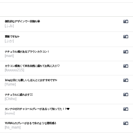
個性的なデザインで一目惚れ🤩
[ふみ]
素敵ですね✨
[ぷか]
ナチュラル感があるブラウンカラコン！
[mari]
カラコン感無くて本当自然に盛れてお気に入り♡
[fuuuuu215]
1dayは目にも優しいしほんとにおすすめです✨
[Yume]
ナチュラルに盛れます🙆‍♀️
[Chiho]
カンナロゼのチャコールグレーがあるって知ってた！？🩶
[𝑚𝑎𝑛𝑎]
YURIALのグレーがまるで水のような透明感💧
[hs_mam]