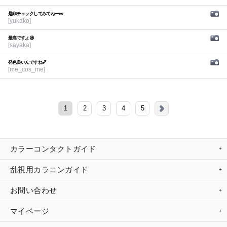
是非チェックしてみてねー👀
[yukako]
最高ですよ😆
[sayaka]
発色良いんですね💕︎
[me_cos_me]
1
2
3
4
5
カラーコンタクトガイド
乱視用カラコンガイド
お問い合わせ
マイページ