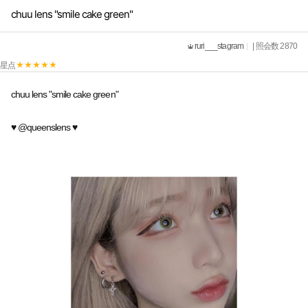
chuu lens "smile cake green"
ruri___stagram
| 照会数 2870
星点
chuu lens "smile cake green"
♥ @queenslens ♥