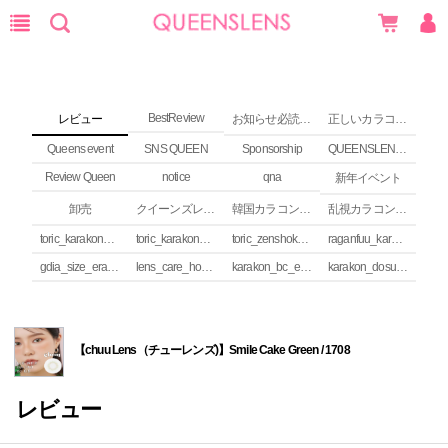
BestReview
レビュー
お知らせ必読 (NEWS)
正しいカラコンの使い方
Queens event
SNS QUEEN
Sponsorship
QUEENSLENS Affiliate Program
Review Queen
notice
qna
新年イベント
卸売
クイーンズレンズ カラコンコラム
韓国カラコンguide
乱視カラコンの安全性
toric_karakon_takai_riyuu
toric_karakon_real_review
toric_zenshoku_review
raganfuu_karakon_erabikata
gdia_size_erabikata
lens_care_houhou
karakon_bc_erabikata
karakon_dosuu_erabikata
【chuu Lens（チューレンズ)】Smile Cake Green / 1708
レビュー