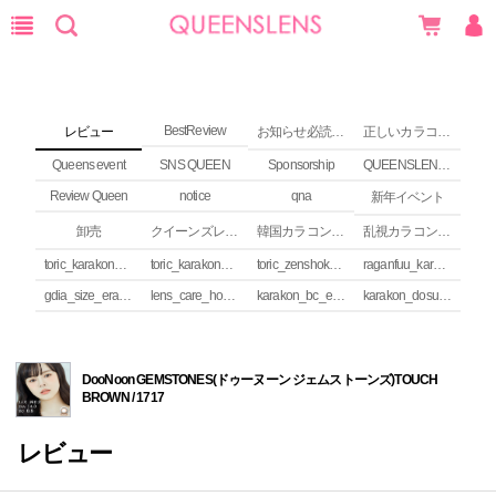
BestReview
レビュー
お知らせ必読 (NEWS)
正しいカラコンの使い方
Queens event
SNS QUEEN
Sponsorship
QUEENSLENS Affiliate Program
Review Queen
notice
qna
新年イベント
卸売
クイーンズレンズ カラコンコラム
韓国カラコンguide
乱視カラコンの安全性
toric_karakon_takai_riyuu
toric_karakon_real_review
toric_zenshoku_review
raganfuu_karakon_erabikata
gdia_size_erabikata
lens_care_houhou
karakon_bc_erabikata
karakon_dosuu_erabikata
DooNoon GEMSTONES(ドゥーヌーン ジェムストーンズ)TOUCH
BROWN / 1717
レビュー