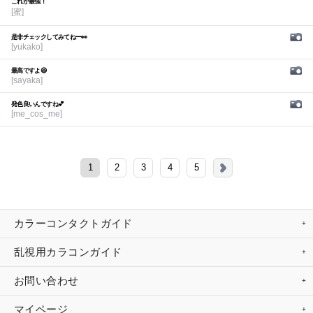
これが最強！
[蜜]
是非チェックしてみてねー👀
[yukako]
最高ですよ😆
[sayaka]
発色良いんですね💕︎
[me_cos_me]
1
2
3
4
5
カラーコンタクトガイド
乱視用カラコンガイド
お問い合わせ
マイページ