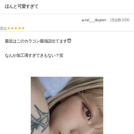
ほんと可愛すぎて
ruri___stagram
| 照会数 3200
星点
最近はこのカラコン最強説出てます😇
ㆍ
なんか加工薄すぎてきもない？笑