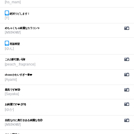
[hs_mam]
絶対リピします！
[Y]
めちゃくちゃ綺麗なカラコン✨
[𝑴𝑰𝑫𝑶𝑹𝑰]
再販希望
[ゆん]
これ1番可愛い🐱❣️
[peach_.fragrance]
chocoかわいすぎ〜🍫❤️
[Ayami]
最高です💓😍
[Sayaka]
お綺麗です❤️ (378)
[ゆか]
自然なのに奥行きある綺麗な色😍
[𝑴𝑰𝑫𝑶𝑹𝑰]