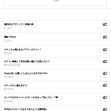
作成
個性的なデザインで一目惚れ🤩
[ふみ]
素敵ですね✨
[ぷか]
ナチュラル感があるブラウンカラコン！
[mari]
カラコン感無くて本当自然に盛れてお気に入り♡
[fuuuuu215]
1dayは目にも優しいしほんとにおすすめです✨
[Yume]
ナチュラルに盛れます🙆‍♀️
[Chiho]
カンナロゼのチャコールグレーがあるって知ってた！？🩶
[𝑚𝑎𝑛𝑎]
YURIALのグレーがまるで水のような透明感💧