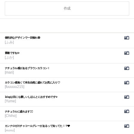
作成
個性的なデザインで一目惚れ🤩
[ふみ]
素敵ですね✨
[ぷか]
ナチュラル感があるブラウンカラコン！
[mari]
カラコン感無くて本当自然に盛れてお気に入り♡
[fuuuuu215]
1dayは目にも優しいしほんとにおすすめです✨
[Yume]
ナチュラルに盛れます🙆‍♀️
[Chiho]
カンナロゼのチャコールグレーがあるって知ってた！？🩶
[𝑚𝑎𝑛𝑎]