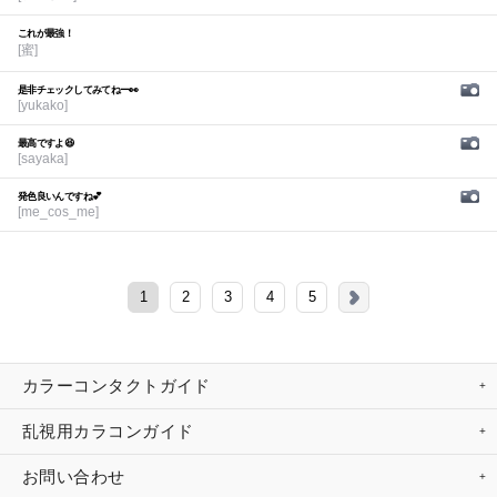
これが最強！
[蜜]
是非チェックしてみてねー👀
[yukako]
最高ですよ😆
[sayaka]
発色良いんですね💕︎
[me_cos_me]
1
2
3
4
5
カラーコンタクトガイド
乱視用カラコンガイド
お問い合わせ