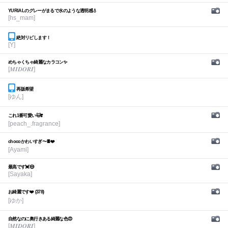
YURIALのグレーがまるで水のような透明感💧
[hs_mam]
絶対リピします！
[Y]
めちゃくちゃ綺麗なカラコン✨
[𝑴𝑰𝑫𝑶𝑹𝑰]
再販希望
[ゆん]
これ1番可愛い🐱❣️
[peach_.fragrance]
chocoかわいすぎ〜🍫❤️
[Ayami]
最高です💓😍
[Sayaka]
お綺麗です❤️ (378)
[ゆか]
自然なのに奥行きある綺麗な色😍
[𝑴𝑰𝑫𝑶𝑹𝑰]