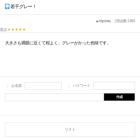
若干グレー！
mycosu
| 照会数 1993
星点
大きさも裸眼に近くて程よく、グレーがかった色味です。
お名前
パスワード
作成
リスト