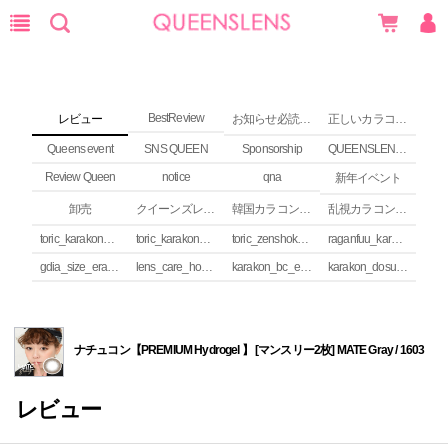
BestReview
レビュー
お知らせ必読 (NEWS)
正しいカラコンの使い方
Queens event
SNS QUEEN
Sponsorship
QUEENSLENS Affiliate Program
Review Queen
notice
qna
新年イベント
卸売
クイーンズレンズ カラコンコラム
韓国カラコンguide
乱視カラコンの安全性
toric_karakon_takai_riyuu
toric_karakon_real_review
toric_zenshoku_review
raganfuu_karakon_erabikata
gdia_size_erabikata
lens_care_houhou
karakon_bc_erabikata
karakon_dosuu_erabikata
ナチュコン【PREMIUM Hydrogel 】 [マンスリー2枚] MATE Gray / 1603
レビュー