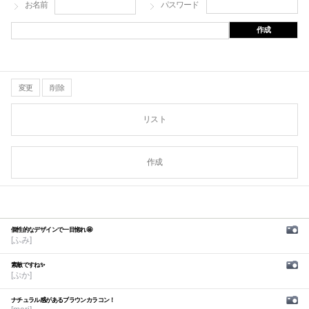
お名前
パスワード
作成
変更
削除
リスト
作成
個性的なデザインで一目惚れ🤩
[ふみ]
素敵ですね✨
[ぷか]
ナチュラル感があるブラウンカラコン！