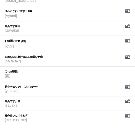
[peach_.fragrance]
chocoかわいすぎ〜🍫❤️
[Ayami]
最高です💓😍
[Sayaka]
お綺麗です❤️ (378)
[ゆか]
自然なのに奥行きある綺麗な色😍
[𝑴𝑰𝑫𝑶𝑹𝑰]
これが最強！
[蜜]
是非チェックしてみてねー👀
[yukako]
最高ですよ😆
[sayaka]
発色良いんですね💕︎
[me_cos_me]