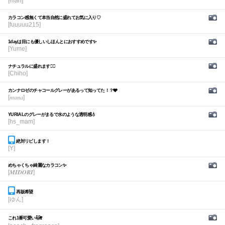
[mari]
カラコン感無くて本当自然に盛れてお気に入り♡
[fuuuuu215]
1dayは目にも優しいしほんとにおすすめです✨
[Yume]
ナチュラルに盛れます🙆‍♀️
[Chiho]
カンナロゼのチャコールグレーがあるって知ってた！？🩶
[𝑚𝑎𝑛𝑎]
YURIALのグレーがまるで水のような透明感💧
[hs_mam]
絶対リピします！
[Y]
めちゃくちゃ綺麗なカラコン✨
[𝑴𝑰𝑫𝑶𝑹𝑰]
再販希望
[ゆん]
これ1番可愛い🐱❣️