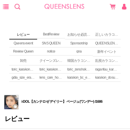
BestReview
レビュー
お知らせ必読 (NEWS)
正しいカラコンの使い方
Queens event
SNS QUEEN
Sponsorship
QUEENSLENS Affiliate Program
Review Queen
notice
qna
新年イベント
卸売
クイーンズレンズ カラコンコラム
韓国カラコンguide
乱視カラコンの安全性
toric_karakon_takai_riyuu
toric_karakon_real_review
toric_zenshoku_review
raganfuu_karakon_erabikata
gdia_size_erabikata
lens_care_houhou
karakon_bc_erabikata
karakon_dosuu_erabikata
i-DOL【カンナロゼ デイリー】 ベージュ(ワンデー) /1686
レビュー