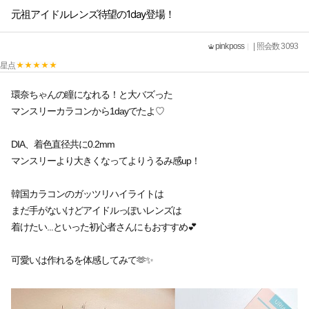
元祖アイドルレンズ待望の1day登場！
pinkposs
| 照会数 3093
星点
環奈ちゃんの瞳になれる！と大バズった
マンスリーカラコンから1dayでたよ♡
DIA、着色直径共に0.2mm
マンスリーより大きくなってよりうるみ感up！
韓国カラコンのガッツリハイライトは
まだ手がないけどアイドルっぽいレンズは
着けたい...といった初心者さんにもおすすめ💕
可愛いは作れるを体感してみて🫶✨