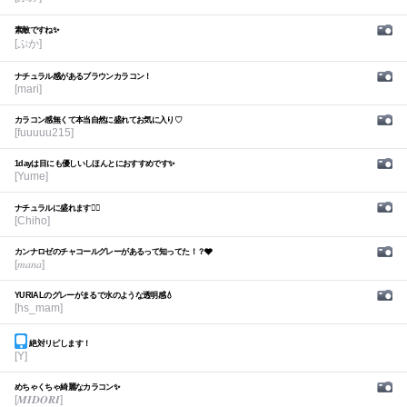
素敵ですね✨
[ぷか]
ナチュラル感があるブラウンカラコン！
[mari]
カラコン感無くて本当自然に盛れてお気に入り♡
[fuuuuu215]
1dayは目にも優しいしほんとにおすすめです✨
[Yume]
ナチュラルに盛れます🙆‍♀️
[Chiho]
カンナロゼのチャコールグレーがあるって知ってた！？🩶
[𝑚𝑎𝑛𝑎]
YURIALのグレーがまるで水のような透明感💧
[hs_mam]
絶対リピします！
[Y]
めちゃくちゃ綺麗なカラコン✨
[𝑴𝑰𝑫𝑶𝑹𝑰]