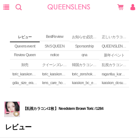
BestReview
レビュー
お知らせ必読 (NEWS)
正しいカラコンの使い方
Queens event
SNS QUEEN
Sponsorship
QUEENSLENS Affiliate Program
Review Queen
notice
qna
新年イベント
卸売
クイーンズレンズ カラコンコラム
韓国カラコンguide
乱視カラコンの安全性
toric_karakon_takai_riyuu
toric_karakon_real_review
toric_zenshoku_review
raganfuu_karakon_erabikata
gdia_size_erabikata
lens_care_houhou
karakon_bc_erabikata
karakon_dosuu_erabikata
【乱視カラコン/ 2枚 】 Needstem Brown Toric / 1284
レビュー