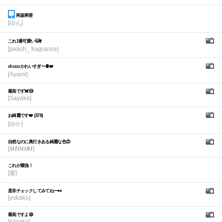
再販希望
[ゆん]
これ1番可愛い🐱❣️
[peach_.fragrance]
chocoかわいすぎ〜🍫❤️
[Ayami]
最高です💓😍
[Sayaka]
お綺麗です❤️ (378)
[ゆか]
自然なのに奥行きある綺麗な色😍
[𝑴𝑰𝑫𝑶𝑹𝑰]
これが最強！
[蜜]
是非チェックしてみてねー👀
[yukako]
最高ですよ😆
[sayaka]