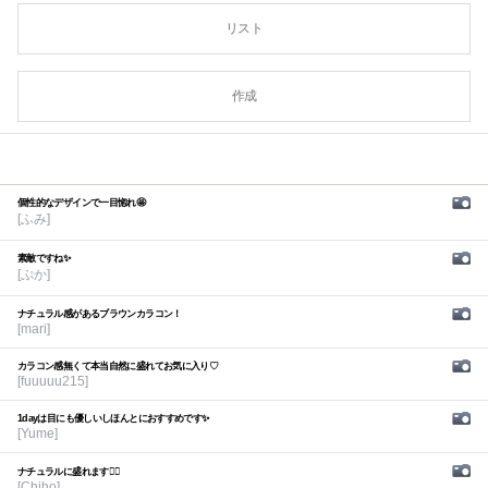
リスト
作成
個性的なデザインで一目惚れ🤩
[ふみ]
素敵ですね✨
[ぷか]
ナチュラル感があるブラウンカラコン！
[mari]
カラコン感無くて本当自然に盛れてお気に入り♡
[fuuuuu215]
1dayは目にも優しいしほんとにおすすめです✨
[Yume]
ナチュラルに盛れます🙆‍♀️
[Chiho]