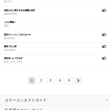
[ゆか]
自然なのに奥行きある綺麗な色😍
[𝑴𝑰𝑫𝑶𝑹𝑰]
これが最強！
[蜜]
是非チェックしてみてねー👀
[yukako]
最高ですよ😆
[sayaka]
発色良いんですね💕︎
[me_cos_me]
1
2
3
4
5
カラーコンタクトガイド