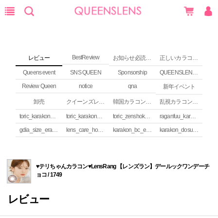
BestReview
レビュー
お知らせ必読 (NEWS)
正しいカラコンの使い方
Queens event
SNS QUEEN
Sponsorship
QUEENSLENS Affiliate Program
Review Queen
notice
qna
新年イベント
卸売
クイーンズレンズ カラコンコラム
韓国カラコンguide
乱視カラコンの安全性
toric_karakon_takai_riyuu
toric_karakon_real_review
toric_zenshoku_review
raganfuu_karakon_erabikata
gdia_size_erabikata
lens_care_houhou
karakon_bc_erabikata
karakon_dosuu_erabikata
♥テリちゃんカラコン♥LensRang 【レンズラン】デールックワンデーチ
ョコ / 1749
レビュー