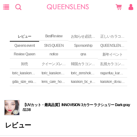
BestReview
レビュー
お知らせ必読 (NEWS)
正しいカラコンの使い方
Queens event
SNS QUEEN
Sponsorship
QUEENSLENS Affiliate Program
Review Queen
notice
qna
新年イベント
卸売
クイーンズレンズ カラコンコラム
韓国カラコンguide
乱視カラコンの安全性
toric_karakon_takai_riyuu
toric_karakon_real_review
toric_zenshoku_review
raganfuu_karakon_erabikata
gdia_size_erabikata
lens_care_houhou
karakon_bc_erabikata
karakon_dosuu_erabikata
【UVカット・最高品質】INNOVISION 3カラー ラクシュリー Dark gray
/1138
レビュー