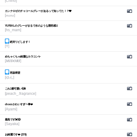
[Chiho]
カンナロゼのチャコールグレーがあるって知ってた！？🩶
[𝑚𝑎𝑛𝑎]
YURIALのグレーがまるで水のような透明感💧
[hs_mam]
絶対リピします！
[Y]
めちゃくちゃ綺麗なカラコン✨
[𝑴𝑰𝑫𝑶𝑹𝑰]
再販希望
[ゆん]
これ1番可愛い🐱❣️
[peach_.fragrance]
chocoかわいすぎ〜🍫❤️
[Ayami]
最高です💓😍
[Sayaka]
お綺麗です❤️ (378)