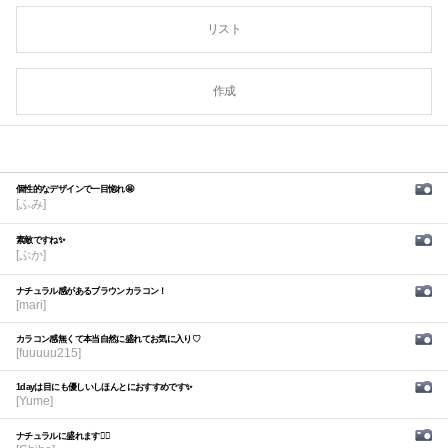
リスト
作成
個性的なデザインで一目惚れ🤩
[ふみ]
素敵ですね✨
[ぷか]
ナチュラル感があるブラウンカラコン！
[mari]
カラコン感無くて本当自然に盛れてお気に入り♡
[fuuuuu215]
1dayは目にも優しいしほんとにおすすめです✨
[Yume]
ナチュラルに盛れます🙆‍♀️