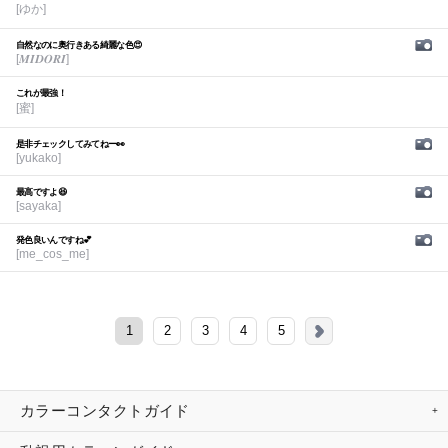
[ゆか]
自然なのに奥行きある綺麗な色😍
[𝑴𝑰𝑫𝑶𝑹𝑰]
これが最強！
[蜜]
是非チェックしてみてねー👀
[yukako]
最高ですよ😆
[sayaka]
発色良いんですね💕︎
[me_cos_me]
1
2
3
4
5
カラーコンタクトガイド