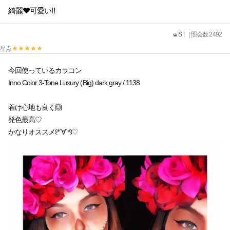
綺麗❤️可愛い‼️
S
| 照会数 2492
星点
今回使っているカラコン
Inno Color 3-Tone Luxury (Big) dark gray / 1138
着け心地も良く🙆
発色最高♡
かなりオススメ꒰*´∀`*꒱♡