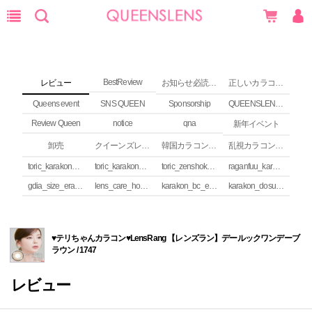
BestReview
レビュー
お知らせ必読 (NEWS)
正しいカラコンの使い方
Queens event
SNS QUEEN
Sponsorship
QUEENSLENS Affiliate Program
Review Queen
notice
qna
新年イベント
卸売
クイーンズレンズ カラコンコラム
韓国カラコンguide
乱視カラコンの安全性
toric_karakon_takai_riyuu
toric_karakon_real_review
toric_zenshoku_review
raganfuu_karakon_erabikata
gdia_size_erabikata
lens_care_houhou
karakon_bc_erabikata
karakon_dosuu_erabikata
♥テリちゃんカラコン♥LensRang 【レンズラン】デールックワンデーブ
ラウン / 1747
レビュー