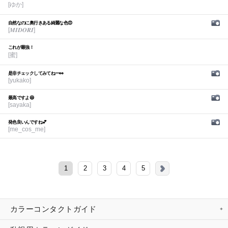
[ゆか]
自然なのに奥行きある綺麗な色😍
[𝑴𝑰𝑫𝑶𝑹𝑰]
これが最強！
[蜜]
是非チェックしてみてねー👀
[yukako]
最高ですよ😆
[sayaka]
発色良いんですね💕︎
[me_cos_me]
1
2
3
4
5
カラーコンタクトガイド