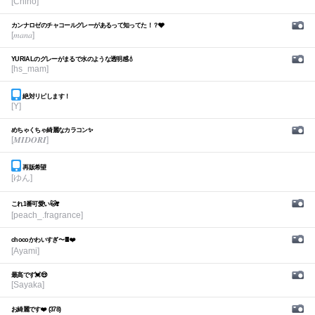
[Chiho]
カンナロゼのチャコールグレーがあるって知ってた！？🩶
[𝑚𝑎𝑛𝑎]
YURIALのグレーがまるで水のような透明感💧
[hs_mam]
絶対リピします！
[Y]
めちゃくちゃ綺麗なカラコン✨
[𝑴𝑰𝑫𝑶𝑹𝑰]
再販希望
[ゆん]
これ1番可愛い🐱❣️
[peach_.fragrance]
chocoかわいすぎ〜🍫❤️
[Ayami]
最高です💓😍
[Sayaka]
お綺麗です❤️ (378)