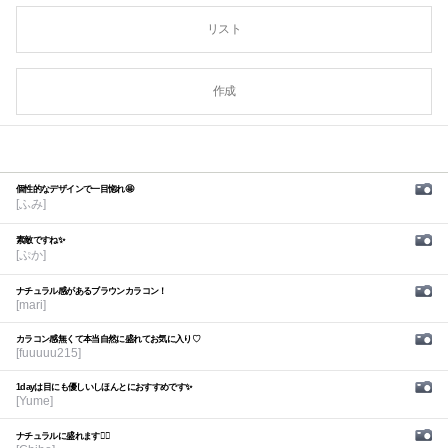
リスト
作成
個性的なデザインで一目惚れ🤩
[ふみ]
素敵ですね✨
[ぷか]
ナチュラル感があるブラウンカラコン！
[mari]
カラコン感無くて本当自然に盛れてお気に入り♡
[fuuuuu215]
1dayは目にも優しいしほんとにおすすめです✨
[Yume]
ナチュラルに盛れます🙆‍♀️