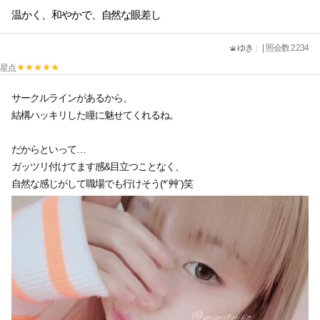
温かく、和やかで、自然な眼差し
ゆき
| 照会数 2234
星点
サークルラインがあるから、
結構ハッキリした瞳に魅せてくれるね。
だからといって…
ガッツリ付けてます感&目立つことなく、
自然な感じがして職場でも行けそう(*´艸`)笑