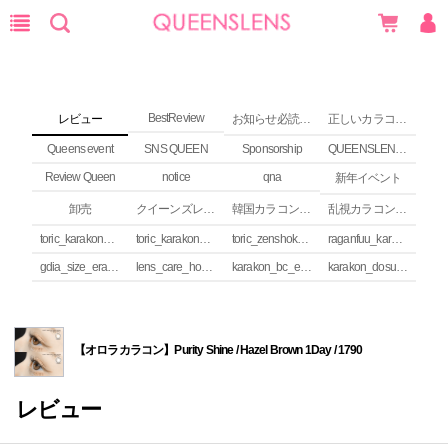
BestReview
レビュー
お知らせ必読 (NEWS)
正しいカラコンの使い方
Queens event
SNS QUEEN
Sponsorship
QUEENSLENS Affiliate Program
Review Queen
notice
qna
新年イベント
卸売
クイーンズレンズ カラコンコラム
韓国カラコンguide
乱視カラコンの安全性
toric_karakon_takai_riyuu
toric_karakon_real_review
toric_zenshoku_review
raganfuu_karakon_erabikata
gdia_size_erabikata
lens_care_houhou
karakon_bc_erabikata
karakon_dosuu_erabikata
【オロラカラコン】Purity Shine / Hazel Brown 1Day / 1790
レビュー