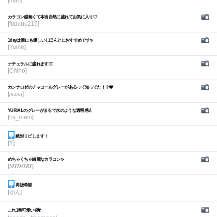
[mari]
カラコン感無くて本当自然に盛れてお気に入り♡
[fuuuuu215]
1dayは目にも優しいしほんとにおすすめです✨
[Yume]
ナチュラルに盛れます🙆‍♀️
[Chiho]
カンナロゼのチャコールグレーがあるって知ってた！？🩶
[𝑚𝑎𝑛𝑎]
YURIALのグレーがまるで水のような透明感💧
[hs_mam]
絶対リピします！
[Y]
めちゃくちゃ綺麗なカラコン✨
[𝑴𝑰𝑫𝑶𝑹𝑰]
再販希望
[ゆん]
これ1番可愛い🐱❣️