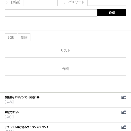
お名前
パスワード
作成
変更
削除
リスト
作成
個性的なデザインで一目惚れ🤩
[ふみ]
素敵ですね✨
[ぷか]
ナチュラル感があるブラウンカラコン！