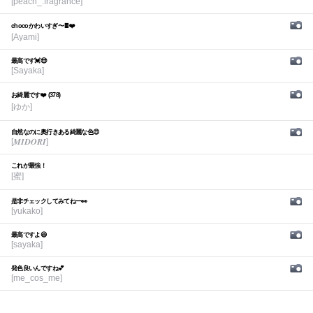
[peach_.fragrance]
chocoかわいすぎ〜🍫❤️
[Ayami]
最高です💓😍
[Sayaka]
お綺麗です❤️ (378)
[ゆか]
自然なのに奥行きある綺麗な色😍
[𝑴𝑰𝑫𝑶𝑹𝑰]
これが最強！
[蜜]
是非チェックしてみてねー👀
[yukako]
最高ですよ😆
[sayaka]
発色良いんですね💕︎
[me_cos_me]