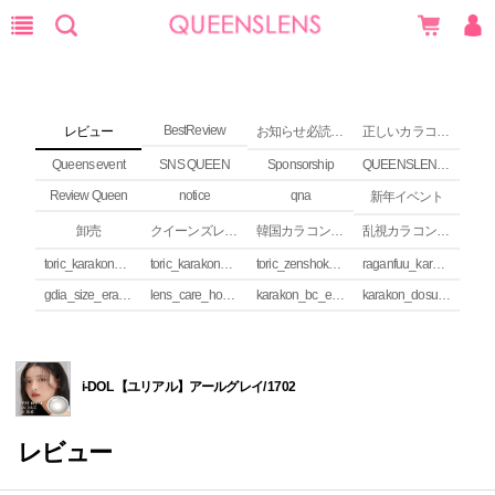
BestReview
レビュー
お知らせ必読 (NEWS)
正しいカラコンの使い方
Queens event
SNS QUEEN
Sponsorship
QUEENSLENS Affiliate Program
Review Queen
notice
qna
新年イベント
卸売
クイーンズレンズ カラコンコラム
韓国カラコンguide
乱視カラコンの安全性
toric_karakon_takai_riyuu
toric_karakon_real_review
toric_zenshoku_review
raganfuu_karakon_erabikata
gdia_size_erabikata
lens_care_houhou
karakon_bc_erabikata
karakon_dosuu_erabikata
i-DOL 【ユリアル】アールグレイ/ 1702
レビュー