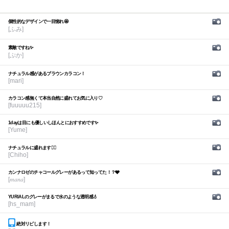
個性的なデザインで一目惚れ🤩
[ふみ]
素敵ですね✨
[ぷか]
ナチュラル感があるブラウンカラコン！
[mari]
カラコン感無くて本当自然に盛れてお気に入り♡
[fuuuuu215]
1dayは目にも優しいしほんとにおすすめです✨
[Yume]
ナチュラルに盛れます🙆‍♀️
[Chiho]
カンナロゼのチャコールグレーがあるって知ってた！？🩶
[𝑚𝑎𝑛𝑎]
YURIALのグレーがまるで水のような透明感💧
[hs_mam]
絶対リピします！