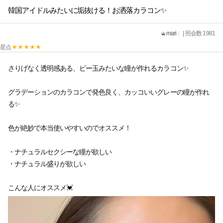
韓国アイドルみたいに垢抜ける！お洒落カラコン✨
mari
| 照会数 1981
星点
さりげなく透明感ある、ビー玉みたいな瞳が作れるカラコン✨
グラデーションのカラコンで発色良く、カッコいいグレーの瞳が作れ
る✨
色が絶妙で本当使いやすいのでオススメ！
・ナチュラルセクシーな瞳が欲しい
・ナチュラル盛りが欲しい
こんな人にオススメ💓