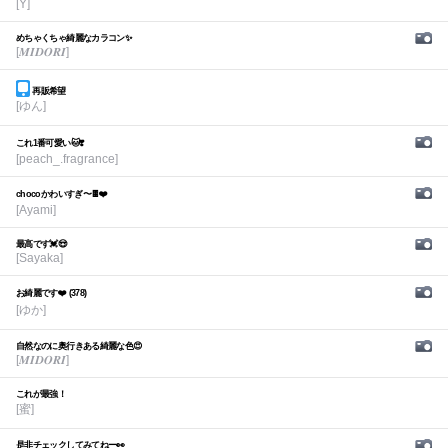
[Y]
めちゃくちゃ綺麗なカラコン✨
[𝑴𝑰𝑫𝑶𝑹𝑰]
再販希望
[ゆん]
これ1番可愛い🐱❣️
[peach_.fragrance]
chocoかわいすぎ〜🍫❤️
[Ayami]
最高です💓😍
[Sayaka]
お綺麗です❤️ (378)
[ゆか]
自然なのに奥行きある綺麗な色😍
[𝑴𝑰𝑫𝑶𝑹𝑰]
これが最強！
[蜜]
是非チェックしてみてねー👀