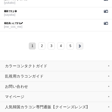
[yukako]
最高ですよ😆
[sayaka]
発色良いんですね💕︎
[me_cos_me]
1
2
3
4
5
カラーコンタクトガイド
乱視用カラコンガイド
お問い合わせ
マイページ
人気韓国カラコン専門通販【クイーンズレンズ】