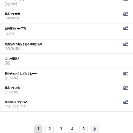
[Ayami]
最高です💓😍
[Sayaka]
お綺麗です❤️ (378)
[ゆか]
自然なのに奥行きある綺麗な色😍
[𝑴𝑰𝑫𝑶𝑹𝑰]
これが最強！
[蜜]
是非チェックしてみてねー👀
[yukako]
最高ですよ😆
[sayaka]
発色良いんですね💕︎
[me_cos_me]
1
2
3
4
5