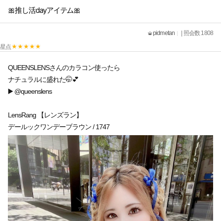
🎀推し活dayアイテム🎀
pidmetan
| 照会数 1808
星点
QUEENSLENSさんのカラコン使ったら
ナチュラルに盛れた🤭💕
▶️ @queenslens
LensRang 【レンズラン】
デールックワンデーブラウン / 1747