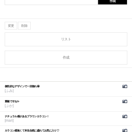
作成
変更
削除
リスト
作成
個性的なデザインで一目惚れ🤩
[ふみ]
素敵ですね✨
[ぷか]
ナチュラル感があるブラウンカラコン！
[mari]
カラコン感無くて本当自然に盛れてお気に入り♡