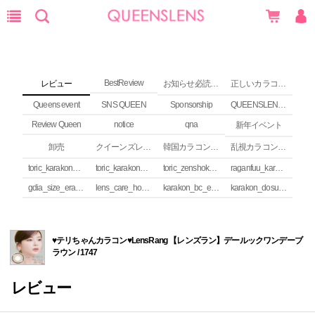
BestReview
レビュー
お知らせ必読 (NEWS)
正しいカラコンの使い方
Queens event
SNS QUEEN
Sponsorship
QUEENSLENS Affiliate Program
Review Queen
notice
qna
新年イベント
卸売
クイーンズレンズ カラコンコラム
韓国カラコンguide
乱視カラコンの安全性
toric_karakon_takai_riyuu
toric_karakon_real_review
toric_zenshoku_review
raganfuu_karakon_erabikata
gdia_size_erabikata
lens_care_houhou
karakon_bc_erabikata
karakon_dosuu_erabikata
♥テリちゃんカラコン♥LensRang 【レンズラン】デールックワンデーブ
ラウン / 1747
レビュー