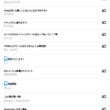
[fuuuuu215]
1dayは目にも優しいしほんとにおすすめです✨
[Yume]
ナチュラルに盛れます🙆‍♀️
[Chiho]
カンナロゼのチャコールグレーがあるって知ってた！？🩶
[𝑚𝑎𝑛𝑎]
YURIALのグレーがまるで水のような透明感💧
[hs_mam]
絶対リピします！
[Y]
めちゃくちゃ綺麗なカラコン✨
[𝑴𝑰𝑫𝑶𝑹𝑰]
再販希望
[ゆん]
これ1番可愛い🐱❣️
[peach_.fragrance]
chocoかわいすぎ〜🍫❤️