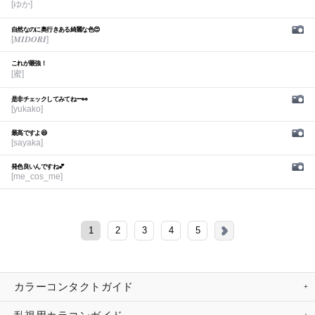
[ゆか]
自然なのに奥行きある綺麗な色😍
[𝑴𝑰𝑫𝑶𝑹𝑰]
これが最強！
[蜜]
是非チェックしてみてねー👀
[yukako]
最高ですよ😆
[sayaka]
発色良いんですね💕︎
[me_cos_me]
1
2
3
4
5
カラーコンタクトガイド