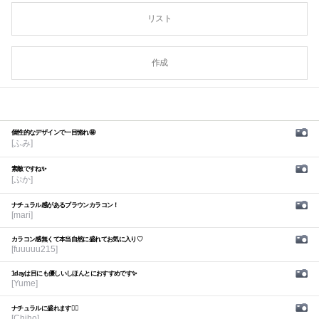
リスト
作成
個性的なデザインで一目惚れ🤩
[ふみ]
素敵ですね✨
[ぷか]
ナチュラル感があるブラウンカラコン！
[mari]
カラコン感無くて本当自然に盛れてお気に入り♡
[fuuuuu215]
1dayは目にも優しいしほんとにおすすめです✨
[Yume]
ナチュラルに盛れます🙆‍♀️
[Chiho]