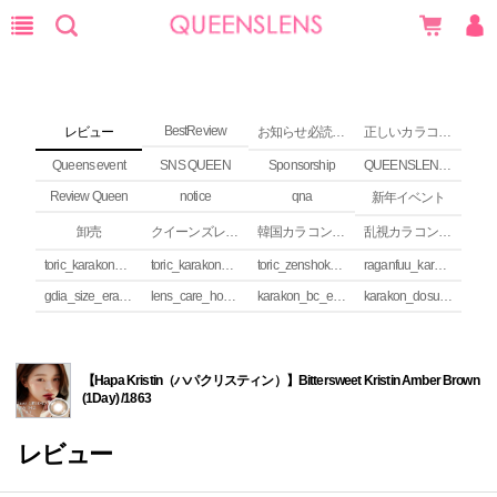
BestReview
レビュー
お知らせ必読 (NEWS)
正しいカラコンの使い方
Queens event
SNS QUEEN
Sponsorship
QUEENSLENS Affiliate Program
Review Queen
notice
qna
新年イベント
卸売
クイーンズレンズ カラコンコラム
韓国カラコンguide
乱視カラコンの安全性
toric_karakon_takai_riyuu
toric_karakon_real_review
toric_zenshoku_review
raganfuu_karakon_erabikata
gdia_size_erabikata
lens_care_houhou
karakon_bc_erabikata
karakon_dosuu_erabikata
【Hapa Kristin（ハパクリスティン）】Bittersweet Kristin Amber Brown
(1Day) /1863
レビュー