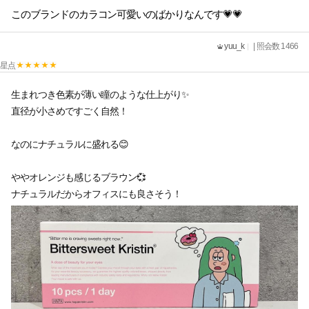
このブランドのカラコン可愛いのばかりなんです💗💗
yuu_k
| 照会数 1466
星点
生まれつき色素が薄い瞳のような仕上がり✨
直径が小さめですごく自然！
なのにナチュラルに盛れる😊
ややオレンジも感じるブラウン💞
ナチュラルだからオフィスにも良さそう！