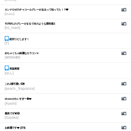
カンナロゼのチャコールグレーがあるって知ってた！？🩶
[𝑚𝑎𝑛𝑎]
YURIALのグレーがまるで水のような透明感💧
[hs_mam]
絶対リピします！
[Y]
めちゃくちゃ綺麗なカラコン✨
[𝑴𝑰𝑫𝑶𝑹𝑰]
再販希望
[ゆん]
これ1番可愛い🐱❣️
[peach_.fragrance]
chocoかわいすぎ〜🍫❤️
[Ayami]
最高です💓😍
[Sayaka]
お綺麗です❤️ (378)