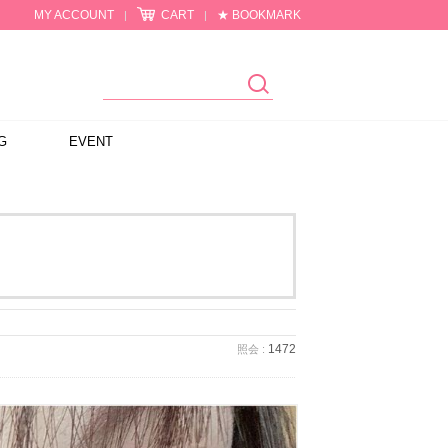
MY ACCOUNT
CART
★ BOOKMARK
|
|
G
EVENT
1472
照会 :