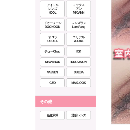
アイドル
ミックス
レンズ
アン
i-DOL
MIX ANN
ドゥーヌーン
レンズラン
DOONOON
LensRang
オロラ
ユリアル
OLOLA
YURIAL
チューChuu
ICK
NEOVISION
INNOVISION
VASSEN
DUEBA
GEO
MAXLOOK
その他
色覚異常
透明レンズ