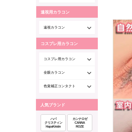
遠視用カラコン
遠視カラコン
コスプレ用カラコン
コスプレ用カラコン
全眼カラコン
色覚補正コンタクト
人気ブランド
ハパ
カンナロゼ
クリスティン
CANNA
HapaKristin
ROZE