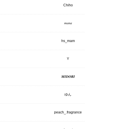
Chiho
𝑚𝑎𝑛𝑎
hs_mam
Y
𝑴𝑰𝑫𝑶𝑹𝑰
ゆん
peach_.fragrance