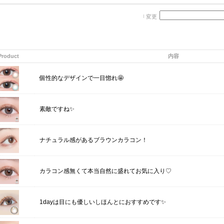
変更
Product
内容
個性的なデザインで一目惚れ🤩
素敵ですね✨
ナチュラル感があるブラウンカラコン！
カラコン感無くて本当自然に盛れてお気に入り♡
1dayは目にも優しいしほんとにおすすめです✨