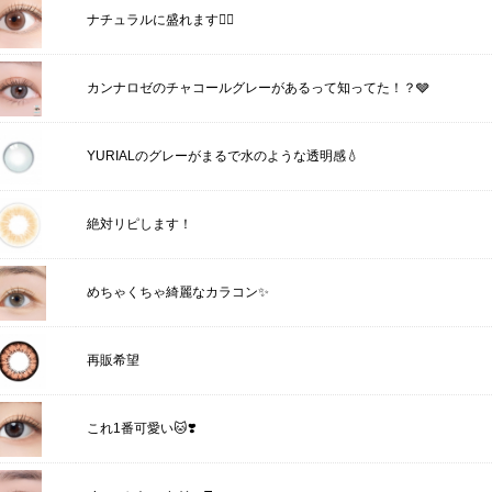
ナチュラルに盛れます🙆‍♀️
カンナロゼのチャコールグレーがあるって知ってた！？🩶
YURIALのグレーがまるで水のような透明感💧
絶対リピします！
めちゃくちゃ綺麗なカラコン✨
再販希望
これ1番可愛い🐱❣️