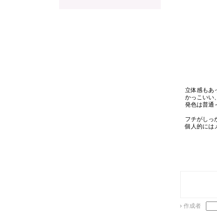
立体感もあ
かっこいい
発色は普通
フチがしっ
個人的にはメイ
作成者