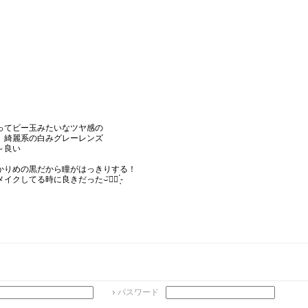
ってビー玉みたいなツヤ感の
、綺麗系の白みグレーレンズ
～良い
かりめの黒だから瞳がはっきりする！
クしてる時に良きだった‎⌣̈👍🏻 ̖́-
パスワード