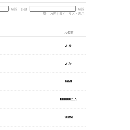
確認
確認
削除
内容を書く
リスト表示
お名前
ふみ
ぷか
mari
fuuuuu215
Yume